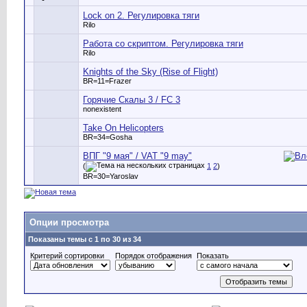
Lock on 2. Регулировка тяги
Rilo
Работа со скриптом. Регулировка тяги
Rilo
Knights of the Sky (Rise of Flight)
BR=11=Frazer
Горячие Скалы 3 / FC 3
nonexistent
Take On Helicopters
BR=34=Gosha
ВПГ "9 мая" / VAT "9 may"
(
1
2
)
BR=30=Yaroslav
Опции просмотра
Показаны темы с 1 по 30 из 34
Критерий сортировки
Порядок отображения
Показать