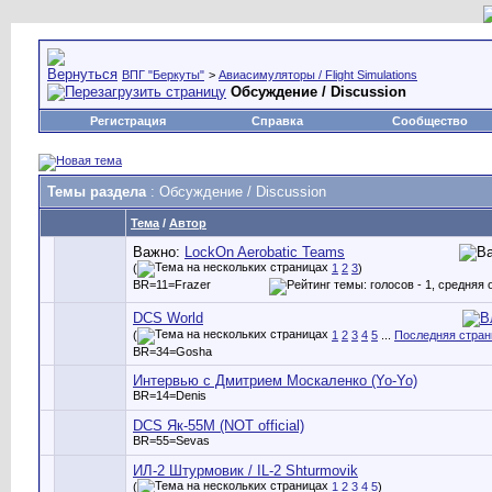
ВПГ "Беркуты"
>
Авиасимуляторы / Flight Simulations
Обсуждение / Discussion
Регистрация
Справка
Сообщество
Темы раздела
: Обсуждение / Discussion
Тема
/
Автор
Важно:
LockOn Aerobatic Teams
(
1
2
3
)
BR=11=Frazer
DCS World
(
1
2
3
4
5
...
Последняя стран
BR=34=Gosha
Интервью с Дмитрием Москаленко (Yo-Yo)
BR=14=Denis
DCS Як-55М (NOT official)
BR=55=Sevas
ИЛ-2 Штурмовик / IL-2 Shturmovik
(
1
2
3
4
5
)