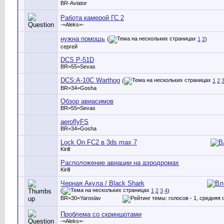
BR-Aviator
Работа камерой ГС 2
-=Aleks=-
нужна помощь
(
1
2
)
сергей
DCS P-51D
BR=55=Sevas
DCS:A-10C Warthog
(
1
2
BR=34=Gosha
Обзор авиасимов
BR=55=Sevas
aeroflyFS
BR=34=Gosha
Lock On FC2 в 3ds max 7
Kirill
Расположение авиации на аэродромах
Kirill
Черная Акула / Black Shark
(
1
2
3
4
)
BR=30=Yaroslav
Проблема со скриншотами
-=Aleks=-