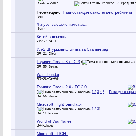
BR=61=Spider
Перемещено:
Радиостанция самолёта-истребителя
iSerrr
Фигуры высшего пилотажа
iSerrr
Китай о помощи
xie250574705
Ил-2 Штурмовик: Битва за Сталинград
BR=21=Oleg
Горячие Скалы 3 / FC 3
(
BR=55=Sevas
War Thunder
BR=28=CryWin
Горячие Скалы 2.0 / FC 2.0
(
1
2
3
4
5
...
Последняя стран
BR=55=Sevas
Microsoft Flight Simulator
(
1
2
3
)
BR=11=Frazer
World of WarPlanes
BR-Kolobat
Microsoft FLIGHT