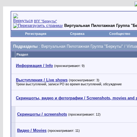
ВПГ "Беркуты"
Виртуальная Пилотажная Группа "Берк
Регистрация
Справка
Сообщество
Подразделы
: Виртуальная Пилотажная Группа "Беркуты" / Virtual
Раздел
Информация / Info
(просматривают: 9)
Выступления / Live shows
(просматривают: 3)
Треки выступлений, записи РО во время выступлений, обсуждение
Скриншоты, видео и фотографии / Screenshots, movies and 
Скриншоты / screenshots
(просматривают: 12)
Видео / Movies
(просматривают: 11)