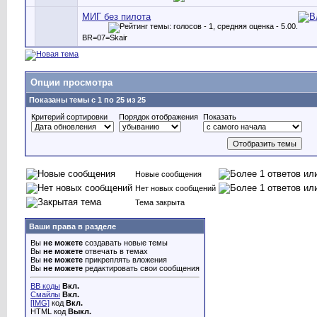
МИГ без пилота
BR=07=Skair
Опции просмотра
Показаны темы с 1 по 25 из 25
Критерий сортировки
Порядок отображения
Показать
Новые сообщения
Нет новых сообщений
Тема закрыта
Ваши права в разделе
Вы
не можете
создавать новые темы
Вы
не можете
отвечать в темах
Вы
не можете
прикреплять вложения
Вы
не можете
редактировать свои сообщения
BB коды
Вкл.
Смайлы
Вкл.
[IMG]
код
Вкл.
HTML код
Выкл.