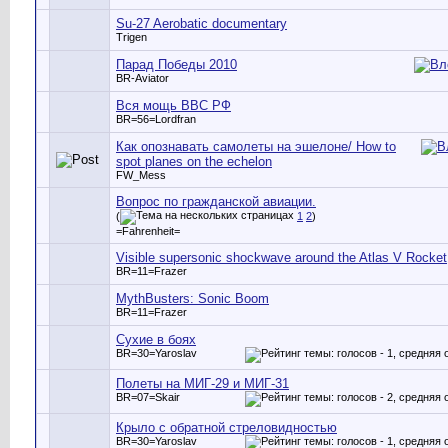
Su-27 Aerobatic documentary
Trigen
Парад Победы 2010
BR-Aviator
Вся мощь ВВС РФ
BR=56=Lordfran
Как опознавать самолеты на эшелоне/ How to
spot planes on the echelon
FW_Mess
Вопрос по гражданской авиации.
(
1
2
)
=Fahrenheit=
Visible supersonic shockwave around the Atlas V Rocket
BR=11=Frazer
MythBusters: Sonic Boom
BR=11=Frazer
Сухие в боях
BR=30=Yaroslav
Полеты на МИГ-29 и МИГ-31
BR=07=Skair
Крыло с обратной стреловидностью
BR=30=Yaroslav