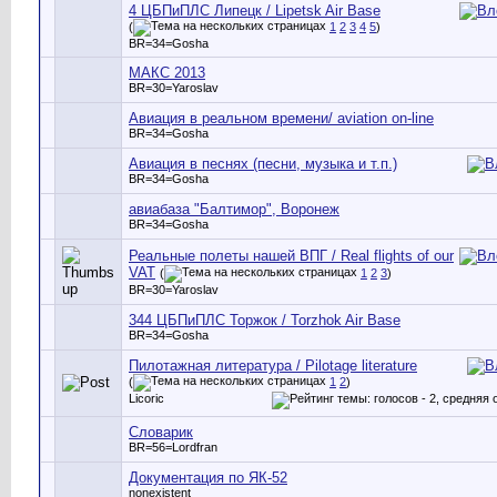
4 ЦБПиПЛС Липецк / Lipetsk Air Base
(
1
2
3
4
5
)
BR=34=Gosha
МАКС 2013
BR=30=Yaroslav
Авиация в реальном времени/ aviation on-line
BR=34=Gosha
Авиация в песнях (песни, музыка и т.п.)
BR=34=Gosha
авиабаза "Балтимор", Воронеж
BR=34=Gosha
Реальные полеты нашей ВПГ / Real flights of our
VAT
(
1
2
3
)
BR=30=Yaroslav
344 ЦБПиПЛС Торжок / Torzhok Air Base
BR=34=Gosha
Пилотажная литература / Pilotage literature
(
1
2
)
Licoric
Словарик
BR=56=Lordfran
Документация по ЯК-52
nonexistent