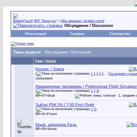
ВПГ "Беркуты"
>
Мир авиации / Aviation world
Обсуждение / Discussion
Регистрация
Справка
Сообщество
Темы раздела
: Обсуждение / Discussion
Тема
/
Автор
Космос / Space
(
1
2
3
4
5
...
Последняя стран
nonexistent
Авиационные тренажеры / Professional Flight Simulator
(
1
2
3
)
BR=07=Skair
Sukhoi PAK FA / T-50 First Flight
(
1
2
)
BR=11=Frazer
Крым. аэродром Кача.
BR=55=Sevas