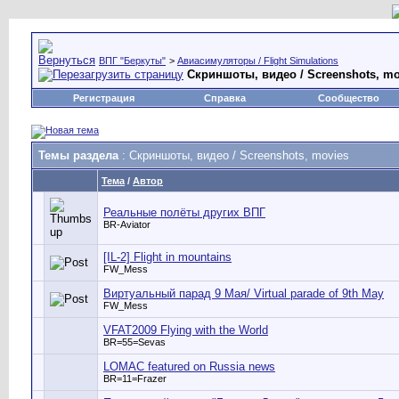
ВПГ "Беркуты"
>
Авиасимуляторы / Flight Simulations
Скриншоты, видео / Screenshots, mo
Регистрация
Справка
Сообщество
Темы раздела
: Скриншоты, видео / Screenshots, movies
Тема
/
Автор
Реальные полёты других ВПГ
BR-Aviator
[IL-2] Flight in mountains
FW_Mess
Виртуальный парад 9 Мая/ Virtual parade of 9th May
FW_Mess
VFAT2009 Flying with the World
BR=55=Sevas
LOMAC featured on Russia news
BR=11=Frazer