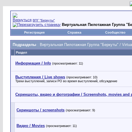
ВПГ "Беркуты"
Виртуальная Пилотажная Группа "Берк
Регистрация
Справка
Сообщество
Подразделы
: Виртуальная Пилотажная Группа "Беркуты" / Virtual
Раздел
Информация / Info
(просматривают: 11)
Выступления / Live shows
(просматривают: 10)
Треки выступлений, записи РО во время выступлений, обсуждение
Скриншоты, видео и фотографии / Screenshots, movies and 
Скриншоты / screenshots
(просматривают: 9)
Видео / Movies
(просматривают: 11)