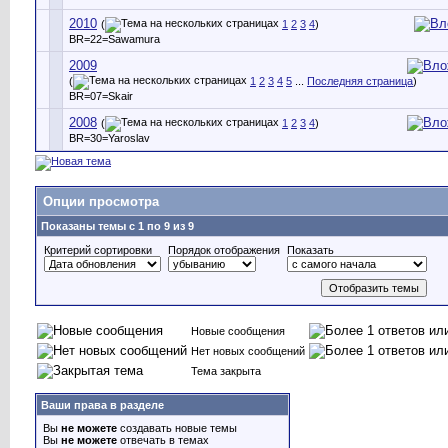
2010
(
1
2
3
4
)
BR=22=Sawamura
2009
(
1
2
3
4
5
...
Последняя страница
)
BR=07=Skair
2008
(
1
2
3
4
)
BR=30=Yaroslav
Опции просмотра
Показаны темы с 1 по 9 из 9
Критерий сортировки
Порядок отображения
Показать
Новые сообщения
Нет новых сообщений
Тема закрыта
Ваши права в разделе
Вы
не можете
создавать новые темы
Вы
не можете
отвечать в темах