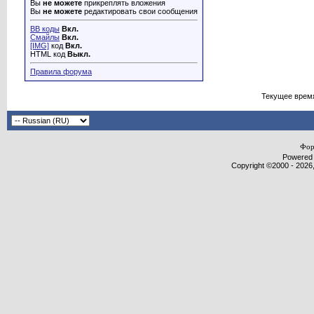
Вы
не можете
прикреплять вложения
Вы
не можете
редактировать свои сообщения
BB коды
Вкл.
Смайлы
Вкл.
[IMG]
код
Вкл.
HTML код
Выкл.
Правила форума
Текущее врем
Фор
Powered b
Copyright ©2000 - 2026,