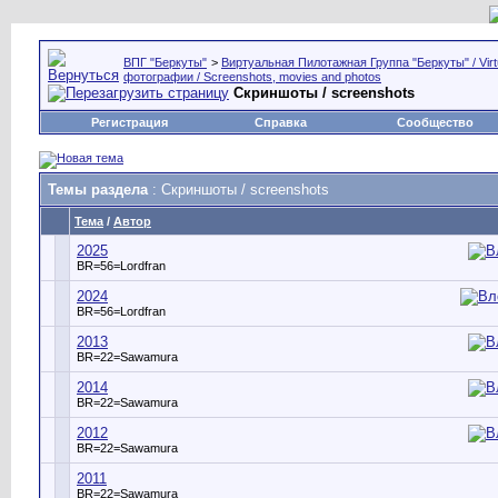
ВПГ "Беркуты"
>
Виртуальная Пилотажная Группа "Беркуты" / Virtu
фотографии / Screenshots, movies and photos
Скриншоты / screenshots
Регистрация
Справка
Сообщество
Темы раздела
: Скриншоты / screenshots
Тема
/
Автор
2025
BR=56=Lordfran
2024
BR=56=Lordfran
2013
BR=22=Sawamura
2014
BR=22=Sawamura
2012
BR=22=Sawamura
2011
BR=22=Sawamura