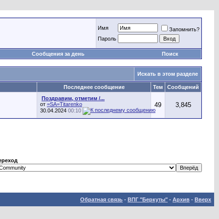
Имя
Запомнить?
Пароль
Сообщения за день
Поиск
Искать в этом разделе
Последнее сообщение
Тем
Сообщений
Поздравим, отметим /...
от
=SA=Titarenko
49
3,845
30.04.2024
00:10
ереход
Обратная связь
-
ВПГ "Беркуты"
-
Архив
-
Вверх