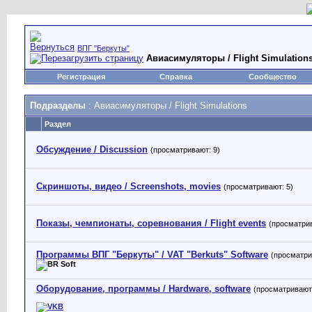
ВПГ "Беркуты"
Авиасимуляторы / Flight Simulation
Регистрация
Справка
Сообщество
Подразделы
: Авиасимуляторы / Flight Simulations
Раздел
Обсуждение / Discussion
(просматривают: 9)
Скриншоты, видео / Screenshots, movies
(просматривают: 5)
Показы, чемпионаты, соревнования / Flight events
(просматрив
Программы ВПГ "Беркуты" / VAT "Berkuts" Software
(просматри
Оборудование, программы / Hardware, software
(просматривают: