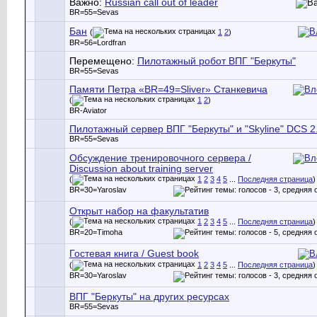
Важно:
Russian call out of leader
BR=55=Sevas
Бан
(
1
2
)
BR=56=Lordfran
Перемещено:
Пилотажный робот ВПГ "Беркуты"
BR=55=Sevas
Памяти Петра «BR=49=Sliver» Станкевича
(
1
2
)
BR-Aviator
Пилотажный сервер ВПГ "Беркуты" и "Skyline" DCS 2
BR=55=Sevas
Обсуждение тренировочного сервера /
Discussion about training server
(
1
2
3
4
5
...
Последняя страница
)
BR=30=Yaroslav
Открыт набор на факультатив
(
1
2
3
4
5
...
Последняя страница
)
BR=20=Timoha
Гостевая книга / Guest book
(
1
2
3
4
5
...
Последняя страница
)
BR=30=Yaroslav
ВПГ "Беркуты" на других ресурсах
BR=55=Sevas