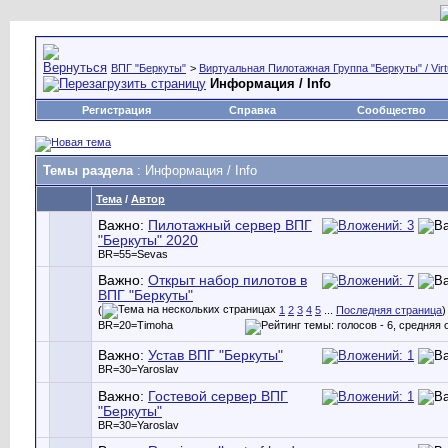
ВПГ "Беркуты"
>
Виртуальная Пилотажная Группа "Беркуты" / Virtu
Информация / Info
Регистрация
Справка
Сообщество
Темы раздела
: Информация / Info
Тема
/
Автор
Важно:
Пилотажный сервер ВПГ
"Беркуты" 2020
BR=55=Sevas
Важно:
Открыт набор пилотов в
ВПГ "Беркуты"
(
1
2
3
4
5
...
Последняя страница
)
BR=20=Timoha
Важно:
Устав ВПГ "Беркуты"
BR=30=Yaroslav
Важно:
Гостевой сервер ВПГ
"Беркуты"
BR=30=Yaroslav