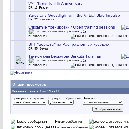
VAT "Berkuts" 5th Anniversary
BR=11=Frazer
Yaroslav's Guestflight with the Virtual Blue Impulse
BR=22=Sawamura
Открытые тренировки / Open training sessions
(
1
2
)
BR=55=Sevas
ВПГ "Беркуты" на Расправленных крыльях
BR=55=Sevas
Талисманы Беркутов/ Berkuts Talisman
(
1
2
)
BR=55=Sevas
Опции просмотра
Показаны темы с 1 по 13 из 13
Критерий сортировки
Порядок отображения
Показать
Новые сообщения
Нет новых сообщений