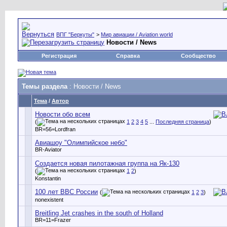
ВПГ "Беркуты"
>
Мир авиации / Aviation world
Новости / News
Регистрация
Справка
Сообщество
Темы раздела
: Новости / News
Тема
/
Автор
Новости обо всем
(
1
2
3
4
5
...
Последняя страница
)
BR=56=Lordfran
Авиашоу "Олимпийское небо"
BR-Aviator
Создается новая пилотажная группа на Як-130
(
1
2
)
Konstantin
100 лет ВВС России
(
1
2
3
)
nonexistent
Breitling Jet crashes in the south of Holland
BR=11=Frazer