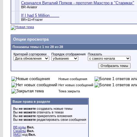
Скончался Виталий Попков - прототип Маэстро в "Стариках"
BR-Aviator
If I had 5 Million........
BR=11=Frazer
Опции просмотра
Показаны темы с 1 по 28 из 28
Критерий сортировки
Порядок отображения
Показать
Новые сообщения
Нет новых сообщений
Тема закрыта
Ваши права в разделе
Вы
не можете
создавать новые темы
Вы
не можете
отвечать в темах
Вы
не можете
прикреплять вложения
Вы
не можете
редактировать свои сообщения
BB коды
Вкл.
Смайлы
Вкл.
[IMG]
код
Вкл.