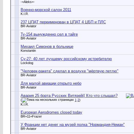
-=Aleks=-
Военно-морской салон 2011
K.I.R.
237 ЦПАТ переименован в ЦПАТ 4 ЦБП и ПЛС
BR-Aviator
Ту-154 вынужденно сел в тайге
BR-Aviator
Михаил Симонов в больнице
Konstantin
Су-27: 40 лет лучшему российскому истребителю
Lockdog
"Человек-ракета" сделал в воздухе "мёртвую петлю"
BR-Aviator
Для малой авиации открыто небо
BR-Aviator
Авария 25 борта Русских Витязей(( Кто что слышал?
(
1
2
)
K.I.R.
European Aerodromes closed today
BR=11=Frazer
У Франции нет денег на музей полка "Нормандия-Неман"
BR-Aviator