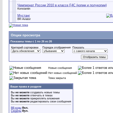
Чемпионат России 2010 в классе F4C (копии и полукопии)
Konstantin
Мустанг
BR-Aviator
Опции просмотра
Показаны темы с 1 по 26 из 26
Критерий сортировки
Порядок отображения
Показать
Новые сообщения
Нет новых сообщений
Тема закрыта
Ваши права в разделе
Вы
не можете
создавать новые темы
Вы
не можете
отвечать в темах
Вы
не можете
прикреплять вложения
Вы
не можете
редактировать свои сообщения
BB коды
Вкл.
Смайлы
Вкл.