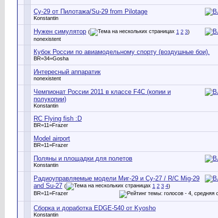
Су-29 от Пилотажа/Su-29 from Pilotage
Konstantin
Нужен симулятор
(
1
2
3
)
nonexistent
Кубок России по авиамодельному спорту (воздушные бои).
BR=34=Gosha
Интересный аппаратик
nonexistent
Чемпионат России 2011 в классе F4C (копии и
полукопии)
Konstantin
RC Flying fish :D
BR=11=Frazer
Model airport
BR=11=Frazer
Поляны и площадки для полетов
Konstantin
Радиоуправляемые модели Миг-29 и Су-27 / R/C Mig-29
and Su-27
(
1
2
3
4
)
BR=11=Frazer
Сборка и доработка EDGE-540 от Kyosho
Konstantin