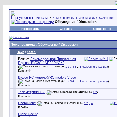
ВПГ "Беркуты"
>
Радиоуправляемые авиамодели / RC Airplanes
Обсуждение / Discussion
Регистрация
Справка
Сообщество
Темы раздела
: Обсуждение / Discussion
Тема
/
Автор
Важно:
Авиамодельная Пилотажная
Группа "РУСЬ" / АПГ "РУСЬ"
(
1
2
3
4
5
...
Последняя страница
)
Konstantin
Видео RC-моделей/RC models Video
(
1
2
3
4
5
...
Последняя страница
)
Konstantin
Телеметрия/FPV
(
1
2
)
Konstantin
PhotoDrone
(
1
2
3
4
)
BR=11=Frazer
Drone Racing