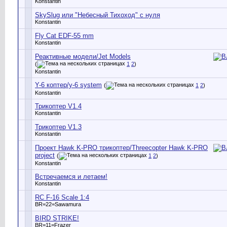
Konstantin
SkySlug или "Небесный Тихоход" с нуля
Konstantin
Fly Cat EDF-55 mm
Konstantin
Реактивные модели/Jet Models
(
1
2
)
Konstantin
Y-6 коптер/y-6 system
(
1
2
)
Konstantin
Трикоптер V1.4
Konstantin
Трикоптер V1.3
Konstantin
Проект Hawk K-PRO трикоптер/Threecopter Hawk K-PRO
project
(
1
2
)
Konstantin
Встречаемся и летаем!
Konstantin
RC F-16 Scale 1:4
BR=22=Sawamura
BIRD STRIKE!
BR=11=Frazer