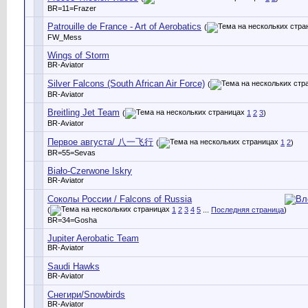
BR=11=Frazer
Patrouille de France - Art of Aerobatics
(
FW_Mess
Wings of Storm
BR-Aviator
Silver Falcons (South African Air Force)
(
BR-Aviator
Breitling Jet Team
(
1
2
3
)
BR-Aviator
Первое августа/ 八一飞行
(
1
2
)
BR=55=Sevas
Biało-Czerwone Iskry
BR-Aviator
Соколы России / Falcons of Russia
(
1
2
3
4
5
...
Последняя страница
)
BR=34=Gosha
Jupiter Aerobatic Team
BR-Aviator
Saudi Hawks
BR-Aviator
Снегири/Snowbirds
BR-Aviator