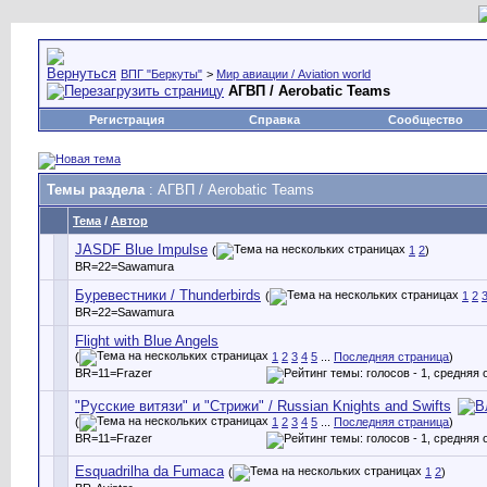
ВПГ "Беркуты"
>
Мир авиации / Aviation world
АГВП / Aerobatic Teams
Регистрация
Справка
Сообщество
Темы раздела
: АГВП / Aerobatic Teams
Тема
/
Автор
JASDF Blue Impulse
(
1
2
)
BR=22=Sawamura
Буревестники / Thunderbirds
(
1
2
BR=22=Sawamura
Flight with Blue Angels
(
1
2
3
4
5
...
Последняя страница
)
BR=11=Frazer
"Русские витязи" и "Стрижи" / Russian Knights and Swifts
(
1
2
3
4
5
...
Последняя страница
)
BR=11=Frazer
Esquadrilha da Fumaca
(
1
2
)