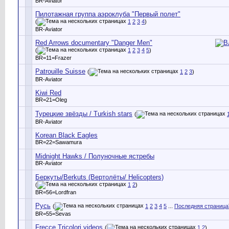
BR-Aviator
Пилотажная группа аэроклуба "Первый полет"
(
1
2
3
4
)
BR-Aviator
Red Arrows documentary "Danger Men"
(
1
2
3
4
5
)
BR=11=Frazer
Patrouille Suisse
(
1
2
3
)
BR-Aviator
Kiwi Red
BR=21=Oleg
Турецкие звёзды / Turkish stars
(
BR-Aviator
Korean Black Eagles
BR=22=Sawamura
Midnight Hawks / Полуночные ястребы
BR-Aviator
Беркуты/Berkuts (Вертолёты/ Helicopters)
(
1
2
)
BR=56=Lordfran
Русь
(
1
2
3
4
5
...
Последняя страница
BR=55=Sevas
Frecce Tricolori videos
(
1
2
)