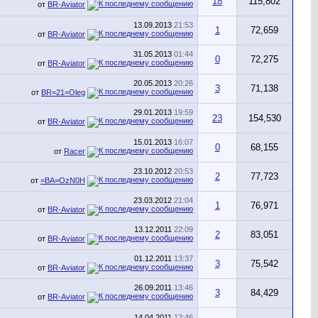
18
115,802
от
BR-Aviator
13.09.2013
21:53
1
72,659
от
BR-Aviator
31.05.2013
01:44
0
72,275
от
BR-Aviator
20.05.2013
20:26
3
71,138
от
BR=21=Oleg
29.01.2013
19:59
23
154,530
от
BR-Aviator
15.01.2013
16:07
0
68,155
от
Racer
23.10.2012
20:53
2
77,723
от
=BA=OzN0H
23.03.2012
21:04
1
76,971
от
BR-Aviator
13.12.2011
22:09
2
83,051
от
BR-Aviator
01.12.2011
13:37
3
75,542
от
BR-Aviator
26.09.2011
13:46
3
84,429
от
BR-Aviator
14.04.2011
12:46