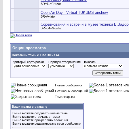
BR=11=Frazer
Open Air Day - Virtual TUKUMS airshow
BR-Aviator
Соревнования и встречи в музее техники В.Задор
BR=34=Gosha
Опции просмотра
Показаны темы с 1 по 30 из 44
Критерий сортировки
Порядок отображения
Показать
Новые сообщения
Нет новых сообщений
Тема закрыта
Ваши права в разделе
Вы
не можете
создавать новые темы
Вы
не можете
отвечать в темах
Вы
не можете
прикреплять вложения
Вы
не можете
редактировать свои сообщения