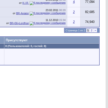
4
77,094
от
K.I.R.
23.02.2011
00:20
2
82,685
от
BR-Aviator
11.12.2010
15:34
2
74,940
от
BR=56=Lordfran
Страница 1 из 2
1
2
>
Присутствуют
8 (Пользователей: 0, гостей: 8)