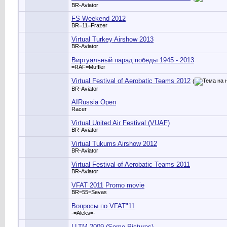
BR-Aviator
FS-Weekend 2012
BR=11=Frazer
Virtual Turkey Airshow 2013
BR-Aviator
Виртуальный парад победы 1945 - 2013
=RAF=Muffler
Virtual Festival of Aerobatic Teams 2012
(
BR-Aviator
AIRussia Open
Racer
Virtual United Air Festival (VUAF)
BR-Aviator
Virtual Tukums Airshow 2012
BR-Aviator
Virtual Festival of Aerobatic Teams 2011
BR-Aviator
VFAT 2011 Promo movie
BR=55=Sevas
Вопросы по VFAT"11
-=Aleks=-
LLTM 2009 (Some Pictures)