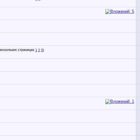
1
2
3
)