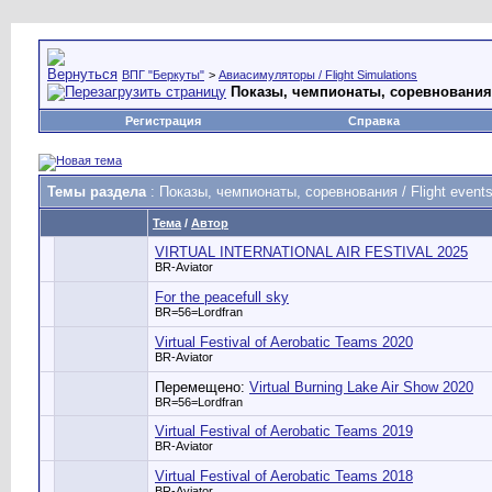
ВПГ "Беркуты"
>
Авиасимуляторы / Flight Simulations
Показы, чемпионаты, соревнования /
Регистрация
Справка
Темы раздела
: Показы, чемпионаты, соревнования / Flight event
Тема
/
Автор
VIRTUAL INTERNATIONAL AIR FESTIVAL 2025
BR-Aviator
For the peacefull sky
BR=56=Lordfran
Virtual Festival of Aerobatic Teams 2020
BR-Aviator
Перемещено:
Virtual Burning Lake Air Show 2020
BR=56=Lordfran
Virtual Festival of Aerobatic Teams 2019
BR-Aviator
Virtual Festival of Aerobatic Teams 2018
BR-Aviator