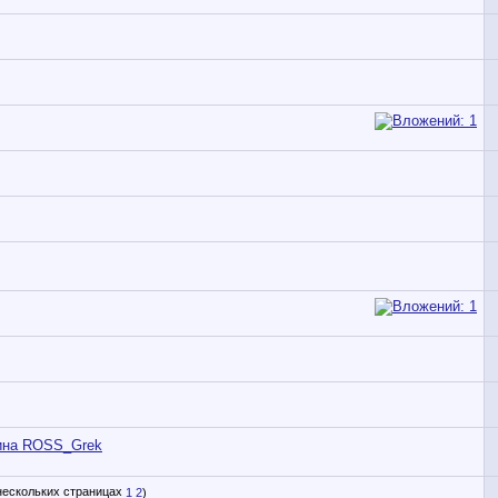
чина ROSS_Grek
1
2
)