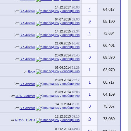
14.12.2017
20:08
4
64,617
от
BR-Aviator
04.07.2016
02:08
9
85,190
от
BR-Aviator
14.12.2015
22:34
4
73,694
от
BR-Aviator
21.06.2015
16:42
1
66,401
от
BR-Aviator
20.09.2014
23:45
0
69,370
от
BR-Aviator
03.04.2014
21:26
1
63,970
от
Дрон
26.03.2014
23:17
1
68,717
от
BR-Aviator
23.03.2014
18:06
1
64,169
от
=RAF=Muffler
14.02.2014
23:11
0
75,367
от
BR-Aviator
12.12.2013
09:16
0
73,039
от
ROSS_ORCA
09.12.2013
14:03