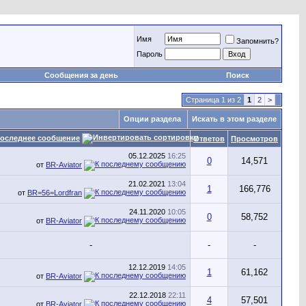
Имя
Запомнить?
Пароль
Сообщения за день
Поиск
Страница 1 из 2
1
2
>
Опции раздела
Искать в этом разделе
оследнее сообщение
Ответов
Просмотров
05.12.2025
16:25
0
14,571
от
BR-Aviator
21.02.2021
13:04
1
166,776
от
BR=56=Lordfran
24.11.2020
10:05
0
58,752
от
BR-Aviator
-
-
-
12.12.2019
14:05
1
61,162
от
BR-Aviator
22.12.2018
22:11
4
57,501
от
BR-Aviator