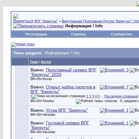
ВПГ "Беркуты"
>
Виртуальная Пилотажная Группа "Беркуты" / Virtu
Информация / Info
Регистрация
Справка
Сообщество
Темы раздела
: Информация / Info
Тема
/
Автор
Важно:
Пилотажный сервер ВПГ
"Беркуты" 2020
BR=55=Sevas
Важно:
Открыт набор пилотов в
ВПГ "Беркуты"
(
1
2
3
4
5
...
Последняя страница
)
BR=20=Timoha
Важно:
Устав ВПГ "Беркуты"
BR=30=Yaroslav
Важно:
Гостевой сервер ВПГ
"Беркуты"
BR=30=Yaroslav