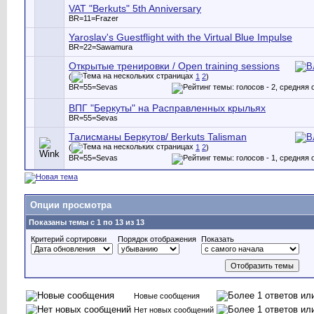
VAT "Berkuts" 5th Anniversary
BR=11=Frazer
Yaroslav's Guestflight with the Virtual Blue Impulse
BR=22=Sawamura
Открытые тренировки / Open training sessions
(
1
2
)
BR=55=Sevas
ВПГ "Беркуты" на Расправленных крыльях
BR=55=Sevas
Талисманы Беркутов/ Berkuts Talisman
(
1
2
)
BR=55=Sevas
Опции просмотра
Показаны темы с 1 по 13 из 13
Критерий сортировки
Порядок отображения
Показать
Новые сообщения
Нет новых сообщений