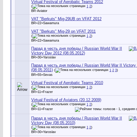
Virtual Festival of Aerobatic Teams 2012
(
1
2
)
BR-Aviator
VAT "Berkuts" Mig-29UB on VFAT 2012
BR=22=Sawamura
VAT "Berkuts" Mig-29 on VFAT 2011
(
1
2
)
BR=22=Sawamura
Парад в честь дня победы / Russian World War II
Victory Day 2012 (08.05.2012)
BR=30=Yaroslav
Парад в честь дня победы / Russian World War II Victory
(08.05.2011)
(
1
2
3
)
BR=55=Sevas
Virtual Festival of Aerobatic Teams 2010
(
1
2
)
BR=11=Frazer
Virtual Festival of Aviators (20.12.2009)
(
1
2
)
BR=11=Frazer
Парад в честь дня победы / Russian World War II
Victory Day (08.05.2010)
(
1
2
)
BR=30=Yaroslav