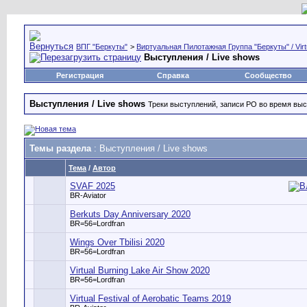
ВПГ "Беркуты"
>
Виртуальная Пилотажная Группа "Беркуты" / Virtu
Выступления / Live shows
Регистрация
Справка
Сообщество
Выступления / Live shows
Треки выступлений, записи РО во время вы
Темы раздела
: Выступления / Live shows
Тема
/
Автор
SVAF 2025
BR-Aviator
Berkuts Day Anniversary 2020
BR=56=Lordfran
Wings Over Tbilisi 2020
BR=56=Lordfran
Virtual Burning Lake Air Show 2020
BR=56=Lordfran
Virtual Festival of Aerobatic Teams 2019