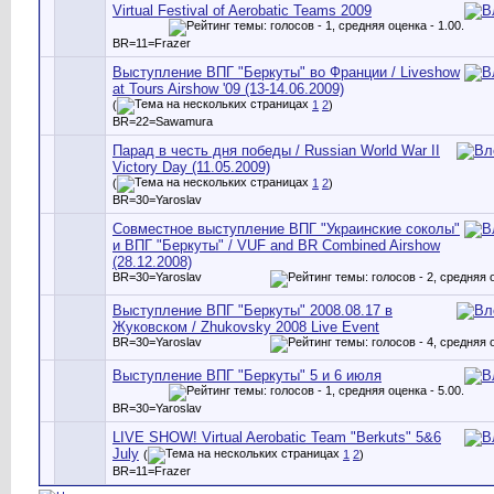
Virtual Festival of Aerobatic Teams 2009
BR=11=Frazer
Выступление ВПГ "Беркуты" во Франции / Liveshow
at Tours Airshow '09 (13-14.06.2009)
(
1
2
)
BR=22=Sawamura
Парад в честь дня победы / Russian World War II
Victory Day (11.05.2009)
(
1
2
)
BR=30=Yaroslav
Совместное выступление ВПГ "Украинские соколы"
и ВПГ "Беркуты" / VUF and BR Combined Airshow
(28.12.2008)
BR=30=Yaroslav
Выступление ВПГ "Беркуты" 2008.08.17 в
Жуковском / Zhukovsky 2008 Live Event
BR=30=Yaroslav
Выступление ВПГ "Беркуты" 5 и 6 июля
BR=30=Yaroslav
LIVE SHOW! Virtual Aerobatic Team "Berkuts" 5&6
July
(
1
2
)
BR=11=Frazer