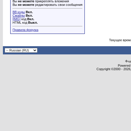
Вы
не можете
прикреплять вложения
Вы
не можете
редактировать свои сообщения
BB коды
Вкл.
Смайлы
Вкл.
[IMG]
код
Вкл.
HTML код
Выкл.
Правила форума
Текущее врем
Фор
Powered b
Copyright ©2000 - 2026,