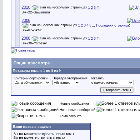
2010
(
1
2
3
4
)
BR=22=Sawamura
2009
(
1
2
3
4
5
...
Последняя страница
)
BR=07=Skair
2008
(
1
2
3
4
)
BR=30=Yaroslav
Опции просмотра
Показаны темы с 1 по 9 из 9
Критерий сортировки
Порядок отображения
Показать
Новые сообщения
Нет новых сообщений
Тема закрыта
Ваши права в разделе
Вы
не можете
создавать новые темы
Вы
не можете
отвечать в темах