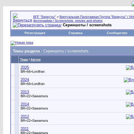
ВПГ "Беркуты"
>
Виртуальная Пилотажная Группа "Беркуты" / Virtu
фотографии / Screenshots, movies and photos
Скриншоты / screenshots
Регистрация
Справка
Сообщество
Темы раздела
: Скриншоты / screenshots
Тема
/
Автор
2025
BR=56=Lordfran
2024
BR=56=Lordfran
2013
BR=22=Sawamura
2014
BR=22=Sawamura
2012
BR=22=Sawamura
2011
BR=22=Sawamura