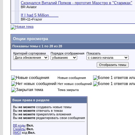
Скончался Виталий Попков - прототип Маэстро в "Стариках"
BR-Aviator
If I had 5 Million........
BR=11=Frazer
Опции просмотра
Показаны темы с 1 по 28 из 28
Критерий сортировки
Порядок отображения
Показать
Новые сообщения
Нет новых сообщений
Тема закрыта
Ваши права в разделе
Вы
не можете
создавать новые темы
Вы
не можете
отвечать в темах
Вы
не можете
прикреплять вложения
Вы
не можете
редактировать свои сообщения
BB коды
Вкл.
Смайлы
Вкл.
[IMG]
код
Вкл.