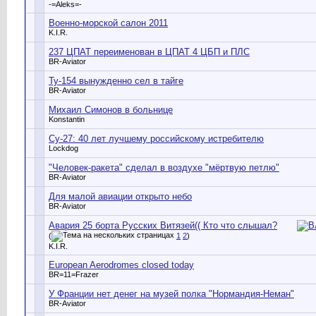
-=Aleks=-
Военно-морской салон 2011
K.I.R.
237 ЦПАТ переименован в ЦПАТ 4 ЦБП и ПЛС
BR-Aviator
Ту-154 вынужденно сел в тайге
BR-Aviator
Михаил Симонов в больнице
Konstantin
Су-27: 40 лет лучшему российскому истребителю
Lockdog
"Человек-ракета" сделал в воздухе "мёртвую петлю"
BR-Aviator
Для малой авиации открыто небо
BR-Aviator
Авария 25 борта Русских Витязей(( Кто что слышал?
(
1
2
)
K.I.R.
European Aerodromes closed today
BR=11=Frazer
У Франции нет денег на музей полка "Нормандия-Неман"
BR-Aviator