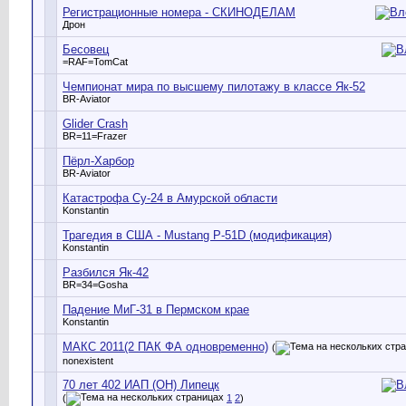
Регистрационные номера - СКИНОДЕЛАМ
Дрон
Бесовец
=RAF=TomCat
Чемпионат мира по высшему пилотажу в классе Як-52
BR-Aviator
Glider Crash
BR=11=Frazer
Пёрл-Харбор
BR-Aviator
Катастрофа Су-24 в Амурской области
Konstantin
Трагедия в США - Mustang P-51D (модификация)
Konstantin
Разбился Як-42
BR=34=Gosha
Падение МиГ-31 в Пермском крае
Konstantin
МАКС 2011(2 ПАК ФА одновременно)
(
nonexistent
70 лет 402 ИАП (ОН) Липецк
(
1
2
)