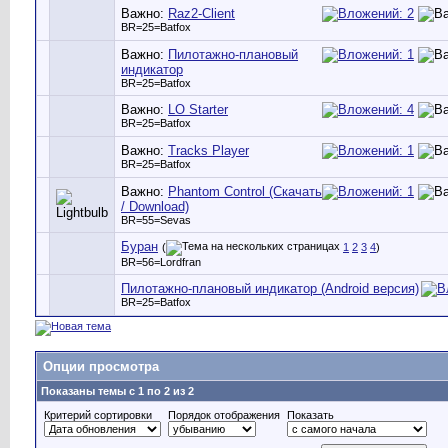
Важно:
Raz2-Client
BR=25=Batfox
Важно:
Пилотажно-плановый
индикатор
BR=25=Batfox
Важно:
LO Starter
BR=25=Batfox
Важно:
Tracks Player
BR=25=Batfox
Важно:
Phantom Control (Скачать
/ Download)
BR=55=Sevas
Буран
(
1
2
3
4
)
BR=56=Lordfran
Пилотажно-плановый индикатор (Android версия)
BR=25=Batfox
Опции просмотра
Показаны темы с 1 по 2 из 2
Критерий сортировки
Порядок отображения
Показать