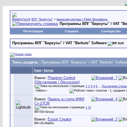
ВПГ "Беркуты"
>
Авиасимуляторы / Flight Simulations
Программы ВПГ "Беркуты" / VAT "Ber
Регистрация
Справка
Сообщество
Программы ВПГ "Беркуты" / VAT "Berkuts" Software
Темы раздела
: Программы ВПГ "Беркуты" / VAT "Berkuts" Softwa
Тема
/
Автор
Важно:
Phantom Control
(Обсуждение / Discussion)
(
1
2
3
4
5
...
Последняя стран
-=Aleks=-
Важно:
Панель в стиле МФИ
Су-27СМ
(
1
2
)
BR=55=Sevas
Важно:
Export Creator
BR=25=Batfox