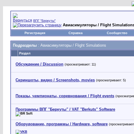
ВПГ "Беркуты"
Авиасимуляторы / Flight Simulation
Регистрация
Справка
Сообщество
Подразделы
: Авиасимуляторы / Flight Simulations
Раздел
Обсуждение / Discussion
(просматривают: 11)
Скриншоты, видео / Screenshots, movies
(просматривают: 5)
Показы, чемпионаты, соревнования / Flight events
(просматрив
Программы ВПГ "Беркуты" / VAT "Berkuts" Software
Оборудование, программы / Hardware, software
(просматривают: