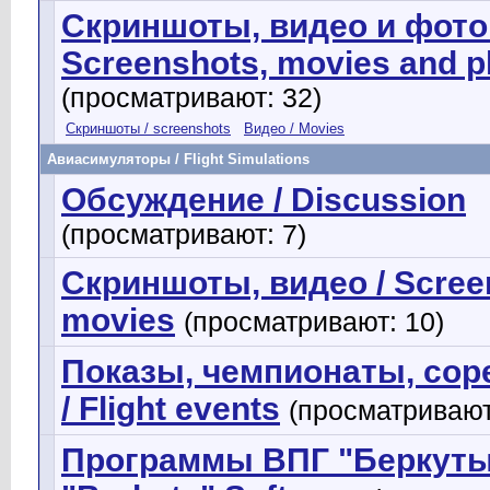
Скриншоты, видео и фото
Screenshots, movies and p
(просматривают: 32)
Скриншоты / screenshots
Видео / Movies
Авиасимуляторы / Flight Simulations
Обсуждение / Discussion
(просматривают: 7)
Скриншоты, видео / Scree
movies
(просматривают: 10)
Показы, чемпионаты, сор
/ Flight events
(просматривают
Программы ВПГ "Беркуты"