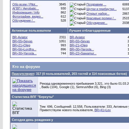
Обо всем / Pilot...
3845
Поздравим,...
6069
АГВП / Aerobatic...
930
Шутки и прибаутки...
5137
Информация / Info
862
Открыт набор...
2867
Фотографии, видео...
612
Красивые ролики /...
2515
Обсуждение /...
528
Обсуждение...
2038
Активные пользователи
Лучшие отблагодаренные
BR-Aviator
2311
BR-Aviator
4
BR=55=Sevas
1051
BR=55=Sevas
2
BR=21=Oleg
993
BR=21=Oleg
1
BR=56=Lordfra...
896
BR=30=Yarosla...
1
BR=30=Yarosla...
744
BR=22=Sawamur...
1
Кто на форуме
Присутствуют
: 317 (0 пользователей, 203 гостей и 114 поисковых ботов)
Рекорд одновременного пребывания 3,321, это было 01.03.20
,
Baidu (104)
,
Google (1)
,
SemrushBot (6)
,
Bing (3)
Статистика ВПГ "Беркуты"
Тем: 696, Сообщений: 12,558, Пользователи: 333,
Активные 
Приветствуем нового пользователя,
BR=41=Lev
Сегодня день рождения у