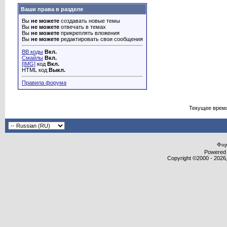
Ваши права в разделе
Вы
не можете
создавать новые темы
Вы
не можете
отвечать в темах
Вы
не можете
прикреплять вложения
Вы
не можете
редактировать свои сообщения
BB коды
Вкл.
Смайлы
Вкл.
[IMG]
код
Вкл.
HTML код
Выкл.
Правила форума
Текущее врем
Фор
Powered b
Copyright ©2000 - 2026,