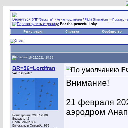
ВПГ "Беркуты"
>
Авиасимуляторы / Flight Simulations
>
Показы, че
For the peacefull sky
Регистрация
Справка
Сообщество
18.02.2021, 10:23
BR=56=Lordfran
Fo
VAT "Berkuts"
Внимание!
21 февраля 202
аэродром Анап
Регистрация: 29.07.2008
Возраст: 42
Сообщений: 896
Вы сказали Спасибо: 975