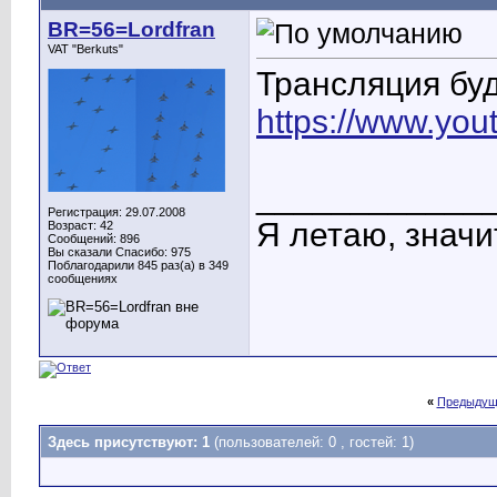
BR=56=Lordfran
VAT "Berkuts"
Трансляция бу
https://www.yo
____________
Регистрация: 29.07.2008
Я летаю, значит
Возраст: 42
Сообщений: 896
Вы сказали Спасибо: 975
Поблагодарили 845 раз(а) в 349
сообщениях
«
Предыдущ
Здесь присутствуют: 1
(пользователей: 0 , гостей: 1)