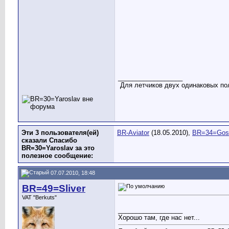
__________________
Для летчиков двух одинаковых пол
Эти 3 пользователя(ей)
BR-Aviator
(18.05.2010),
BR=34=Gos
сказали Спасибо
BR=30=Yaroslav за это
полезное сообщение:
07.07.2010, 18:48
BR=49=Sliver
VAT "Berkuts"
__________________
Хорошо там, где нас нет...