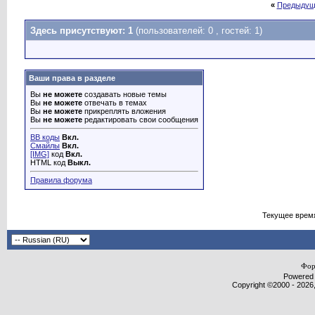
«
Предыдущ
Здесь присутствуют: 1
(пользователей: 0 , гостей: 1)
Ваши права в разделе
Вы
не можете
создавать новые темы
Вы
не можете
отвечать в темах
Вы
не можете
прикреплять вложения
Вы
не можете
редактировать свои сообщения
BB коды
Вкл.
Смайлы
Вкл.
[IMG]
код
Вкл.
HTML код
Выкл.
Правила форума
Текущее врем
Фор
Powered b
Copyright ©2000 - 2026,