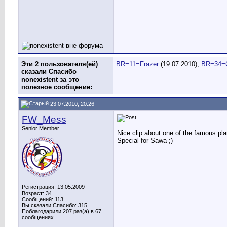
Эти 2 пользователя(ей)
BR=11=Frazer
(19.07.2010),
BR=34=
сказали Спасибо
nonexistent за это
полезное сообщение:
23.07.2010, 20:26
FW_Mess
Senior Member
Nice clip about one of the famous pl
Special for Sawa ;)
Регистрация: 13.05.2009
Возраст: 34
Сообщений: 113
Вы сказали Спасибо: 315
Поблагодарили 207 раз(а) в 67
сообщениях