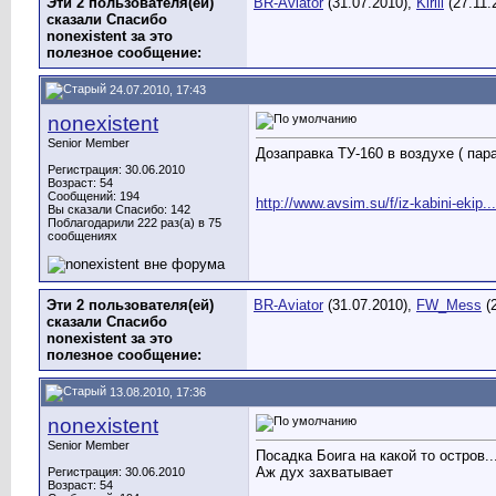
Эти 2 пользователя(ей)
BR-Aviator
(31.07.2010),
Kirill
(27.11.
сказали Спасибо
nonexistent за это
полезное сообщение:
24.07.2010, 17:43
nonexistent
Senior Member
Дозаправка ТУ-160 в воздухе ( пар
Регистрация: 30.06.2010
Возраст: 54
Сообщений: 194
http://www.avsim.su/f/iz-kabini-ekip..
Вы сказали Спасибо: 142
Поблагодарили 222 раз(а) в 75
сообщениях
Эти 2 пользователя(ей)
BR-Aviator
(31.07.2010),
FW_Mess
(2
сказали Спасибо
nonexistent за это
полезное сообщение:
13.08.2010, 17:36
nonexistent
Senior Member
Посадка Боига на какой то остров...
Аж дух захватывает
Регистрация: 30.06.2010
Возраст: 54