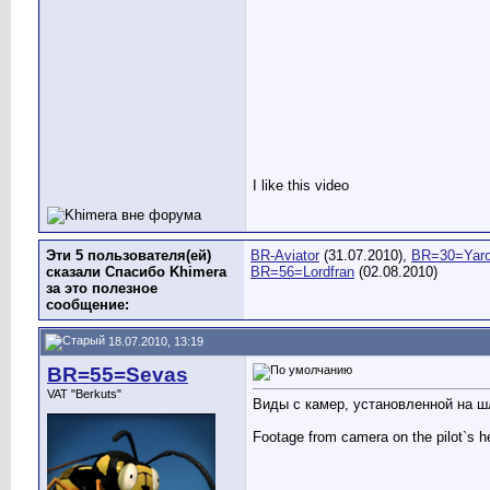
I like this video
Эти 5 пользователя(ей)
BR-Aviator
(31.07.2010),
BR=30=Yaro
сказали Спасибо Khimera
BR=56=Lordfran
(02.08.2010)
за это полезное
сообщение:
18.07.2010, 13:19
BR=55=Sevas
VAT "Berkuts"
Виды с камер, установленной на 
Footage from camera on the pilot`s h