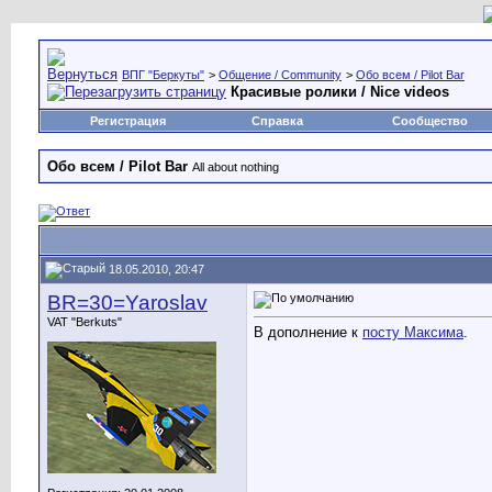
ВПГ "Беркуты"
>
Общение / Community
>
Обо всем / Pilot Bar
Красивые ролики / Nice videos
Регистрация
Справка
Сообщество
Обо всем / Pilot Bar
All about nothing
18.05.2010, 20:47
BR=30=Yaroslav
VAT "Berkuts"
В дополнение к
посту Максима
.