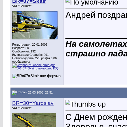
BR=07=Skair
VAT "Berkuts"
Андрей поздра
____________
На самолетах
Регистрация: 20.01.2008
Возраст: 50
страшно пад
Сообщений: 192
Вы сказали Спасибо: 291
Поблагодарили 225 раз(а) в 86
сообщениях
22.03.2008, 21:51
BR=30=Yaroslav
VAT "Berkuts"
С Днем рожден
Здоровья, счас