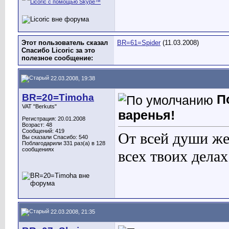
Этот пользователь сказал
BR=61=Spider
(11.03.2008)
Спасибо Licoric за это
полезное сообщение:
22.03.2008, 19:38
BR=20=Timoha
П
VAT "Berkuts"
варенья!
Регистрация: 20.01.2008
Возраст: 48
Сообщений: 419
От всей души же
Вы сказали Спасибо: 540
Поблагодарили 331 раз(а) в 128
сообщениях
всех твоих делах
22.03.2008, 21:35