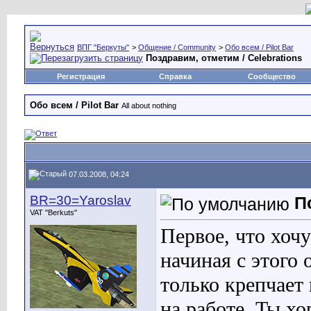
ВПГ "Беркуты"
>
Общение / Community
>
Обо всем / Pilot Bar
Поздравим, отметим / Celebrations
Регистрация
Справка
Сообщество
Обо всем / Pilot Bar
All about nothing
07.03.2008, 04:24
BR=30=Yaroslav
П
VAT "Berkuts"
Первое, что хочу
начиная с этого 
только крепчает
на работе. Ты х