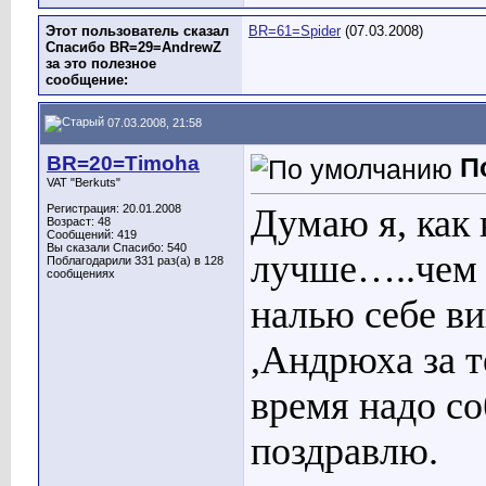
Этот пользователь сказал
BR=61=Spider
(07.03.2008)
Спасибо BR=29=AndrewZ
за это полезное
сообщение:
07.03.2008, 21:58
BR=20=Timoha
П
VAT "Berkuts"
Регистрация: 20.01.2008
Думаю я, как 
Возраст: 48
Сообщений: 419
Вы сказали Спасибо: 540
лучше…..чем 
Поблагодарили 331 раз(а) в 128
сообщениях
налью себе ви
,Андрюха за 
время надо со
поздравлю.