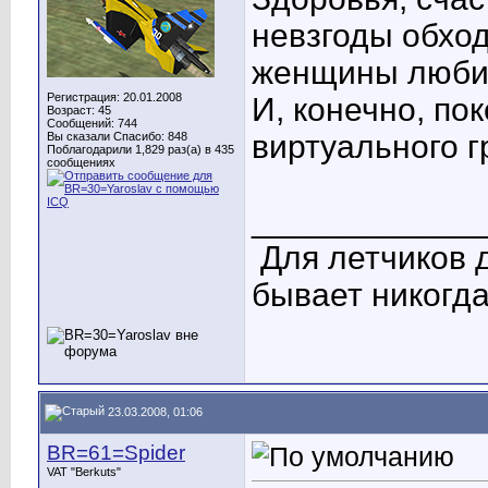
невзгоды обход
женщины люби
Регистрация: 20.01.2008
И, конечно, по
Возраст: 45
Сообщений: 744
виртуального г
Вы сказали Спасибо: 848
Поблагодарили 1,829 раз(а) в 435
сообщениях
____________
Для летчиков 
бывает никогда
23.03.2008, 01:06
BR=61=Spider
VAT "Berkuts"