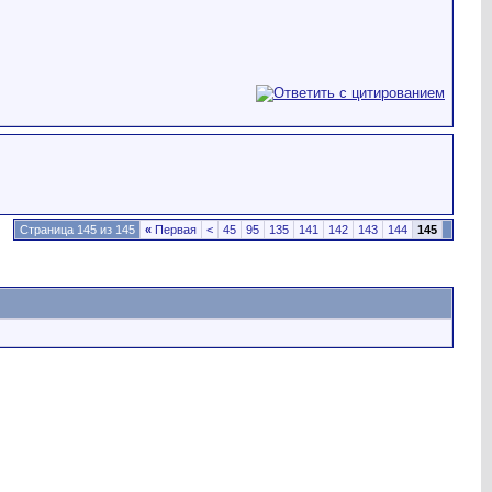
Страница 145 из 145
«
Первая
<
45
95
135
141
142
143
144
145