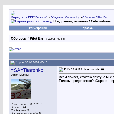
ВПГ "Беркуты"
>
Общение / Community
>
Обо всем / Pilot Bar
Поздравим, отметим / Celebrations
Регистрация
Справка
Обо всем / Pilot Bar
All about nothing
30.04.2024, 00:10
=SA=Titarenko
Ничего себе:)))
Junior Member
Всем привет, смотрю почту, а мне п
Полеты продолжаете?:)Охренеть врем
Регистрация: 30.01.2010
Возраст: 44
Сообщений: 3
Вы сказали Спасибо: 0