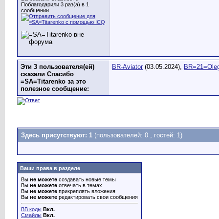
Поблагодарили 3 раз(а) в 1
сообщении
Эти 3 пользователя(ей)
BR-Aviator
(03.05.2024),
BR=21=Ole
сказали Спасибо
=SA=Titarenko за это
полезное сообщение:
Здесь присутствуют: 1
(пользователей: 0 , гостей: 1)
Ваши права в разделе
Вы
не можете
создавать новые темы
Вы
не можете
отвечать в темах
Вы
не можете
прикреплять вложения
Вы
не можете
редактировать свои сообщения
BB коды
Вкл.
Смайлы
Вкл.