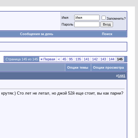
Имя
Запомнить?
Пароль
Сообщения за день
Поиск
Страница 145 из 145
«
Первая
<
45
95
135
141
142
143
144
145
Опции темы
Опции просмотра
#
1441
крутяк:) Сто лет не летал, но джой 52й еще стоит, вы как парни?