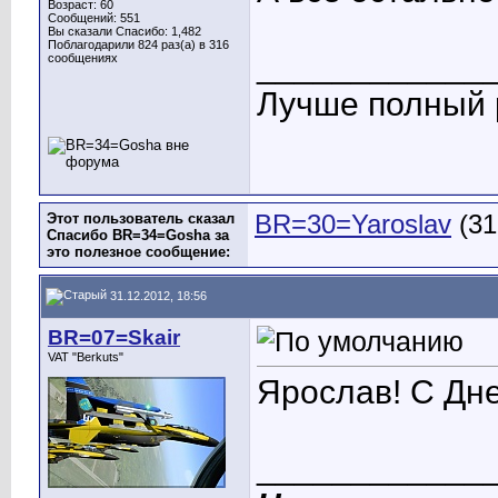
Возраст: 60
Сообщений: 551
Вы сказали Спасибо: 1,482
Поблагодарили 824 раз(а) в 316
____________
сообщениях
Лучше полный р
Этот пользователь сказал
BR=30=Yaroslav
(31
Спасибо BR=34=Gosha за
это полезное сообщение:
31.12.2012, 18:56
BR=07=Skair
VAT "Berkuts"
Ярослав! С Дн
____________