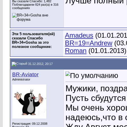
Лучше полный р
Вы сказали Спасибо: 1,482
Поблагодарили 824 раз(а) в 316
сообщениях
Эти 5 пользователя(ей)
Amadeus
(01.01.20
сказали Спасибо
BR=19=Andrew
(03.
BR=34=Gosha за это
полезное сообщение:
Roman
(01.01.2013)
31.12.2012, 20:17
BR-Aviator
Administrator
Мужики, поздр
Пусть сбудутся
Мы очень хорош
надеюсь,что в
Регистрация: 09.12.2008
Жду Август мес