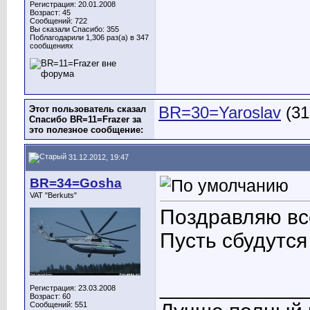
Регистрация: 20.01.2008
Возраст: 45
Сообщений: 722
Вы сказали Спасибо: 355
Поблагодарили 1,306 раз(а) в 347
сообщениях
Этот пользователь сказал
BR=30=Yaroslav
(31
Спасибо BR=11=Frazer за
это полезное сообщение:
31.12.2012, 19:47
BR=34=Gosha
VAT "Berkuts"
Поздравляю вс
Пусть сбудутся 
____________
Регистрация: 23.03.2008
Возраст: 60
Сообщений: 551