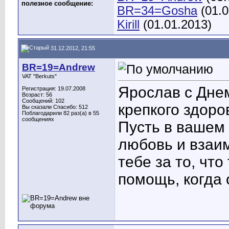
полезное сообщение:
BR=34=Gosha
(01.0
Kirill
(01.01.2013)
31.12.2012, 21:55
BR=19=Andrew
VAT "Berkuts"
Ярослав с Дне
Регистрация: 19.07.2008
Возраст: 56
Сообщений: 102
крепкого здоро
Вы сказали Спасибо: 512
Поблагодарили 82 раз(а) в 55
сообщениях
Пусть в вашем 
любовь и взаи
тебе за то, чт
помощь, когда 