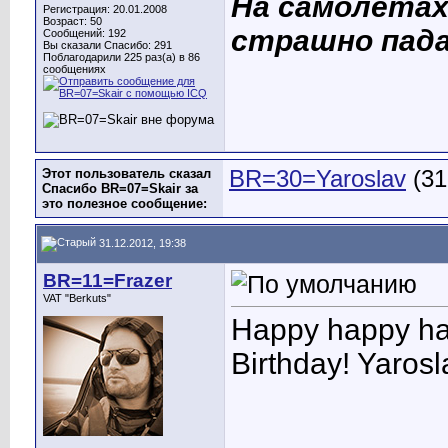
На самолетах
Регистрация: 20.01.2008
Возраст: 50
страшно пад
Сообщений: 192
Вы сказали Спасибо: 291
Поблагодарили 225 раз(а) в 86
сообщениях
Этот пользователь сказал
BR=30=Yaroslav
(31
Спасибо BR=07=Skair за
это полезное сообщение:
31.12.2012, 19:38
BR=11=Frazer
VAT "Berkuts"
Happy happy hap
Birthday! Yaros