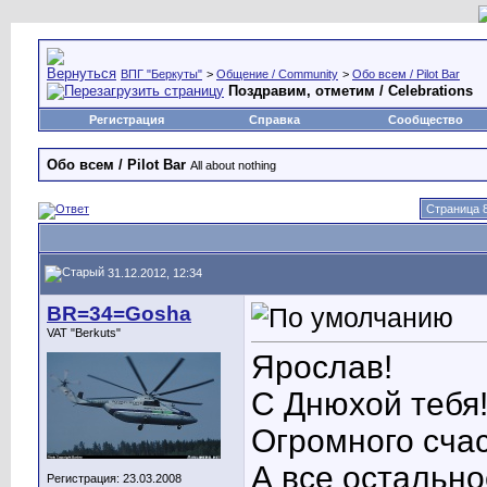
ВПГ "Беркуты"
>
Общение / Community
>
Обо всем / Pilot Bar
Поздравим, отметим / Celebrations
Регистрация
Справка
Сообщество
Обо всем / Pilot Bar
All about nothing
Страница 8
31.12.2012, 12:34
BR=34=Gosha
VAT "Berkuts"
Ярослав!
С Днюхой тебя
Огромного счас
А все остально
Регистрация: 23.03.2008