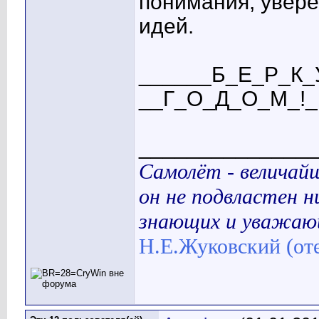
понимания, увере
идей.
______Б_Е_Р_К
__Г_О_Д_О_М_!_!
______________
Самолёт - величайш
он не подвластен 
знающих и уважаю
Н.Е.Жуковский (оте