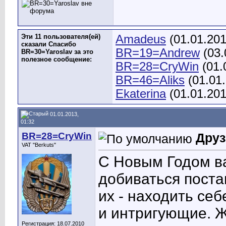
Эти 11 пользователя(ей)
Amadeus
(01.01.20
сказали Спасибо
BR=19=Andrew
(03.
BR=30=Yaroslav за это
полезное сообщение:
BR=28=CryWin
(01.
BR=46=Aliks
(01.01
Ekaterina
(01.01.20
01.01.2013,
01:32
BR=28=CryWin
Друз
VAT "Berkuts"
С Новым Годом ва
добиваться поста
их - находить се
и интригующие. 
Регистрация: 18.07.2010