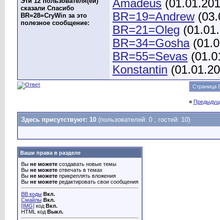
Эти 12 пользователя(ей)
Amadeus
(01.01.20
сказали Спасибо
BR=19=Andrew
(03.
BR=28=CryWin за это
полезное сообщение:
BR=21=Oleg
(01.01
BR=34=Gosha
(01.0
BR=55=Sevas
(01.0
Konstantin
(01.01.2
Страница 8
«
Предыдущ
Здесь присутствуют: 10
(пользователей: 0 , гостей: 10)
Ваши права в разделе
Вы
не можете
создавать новые темы
Вы
не можете
отвечать в темах
Вы
не можете
прикреплять вложения
Вы
не можете
редактировать свои сообщения
BB коды
Вкл.
Смайлы
Вкл.
[IMG]
код
Вкл.
HTML код
Выкл.