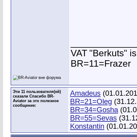
____________
VAT "Berkuts" is n
BR=11=Frazer
Эти 11 пользователя(ей)
Amadeus
(01.01.20
сказали Спасибо BR-
BR=21=Oleg
(31.12
Aviator за это полезное
сообщение:
BR=34=Gosha
(01.0
BR=55=Sevas
(31.1
Konstantin
(01.01.2