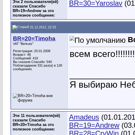
Эти 2 пользователя(ей)
BR=30=Yaroslav
(01
сказали Спасибо
BR=19=Andrew за это
полезное сообщение:
31.12.2012, 22:33
BR=20=Timoha
В
VAT "Berkuts"
всем всего!!!!!!!!!
Регистрация: 20.01.2008
Возраст: 48
Сообщений: 419
Вы сказали Спасибо: 540
Поблагодарили 331 раз(а) в 128
сообщениях
____________
Я выбираю Неб
Эти 11 пользователя(ей)
Amadeus
(01.01.20
сказали Спасибо
BR=19=Andrew
(03.
BR=20=Timoha за это
полезное сообщение:
BR=28=CryWin
(01.