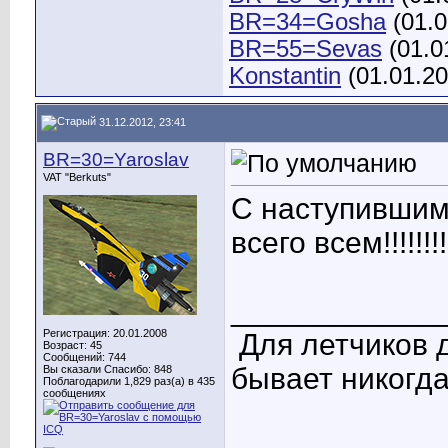
BR=34=Gosha
(01.0
BR=55=Sevas
(01.0
Konstantin
(01.01.20
31.12.2012, 23:41
BR=30=Yaroslav
VAT "Berkuts"
С наступившим
всего всем!!!!!!!!!
____________
Регистрация: 20.01.2008
Для летчиков 
Возраст: 45
Сообщений: 744
бывает никогда
Вы сказали Спасибо: 848
Поблагодарили 1,829 раз(а) в 435
сообщениях