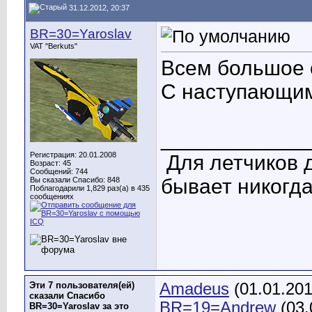
31.12.2012, 20:37
BR=30=Yaroslav
VAT "Berkuts"
Всем большое 
С наступающим
____________
Регистрация: 20.01.2008
Для летчиков 
Возраст: 45
Сообщений: 744
бывает никогда
Вы сказали Спасибо: 848
Поблагодарили 1,829 раз(а) в 435
сообщениях
Эти 7 пользователя(ей)
Amadeus
(01.01.20
сказали Спасибо
BR=19=Andrew
(03.
BR=30=Yaroslav за это