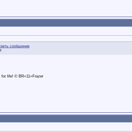
?
is for life! © BR=11=Frazer