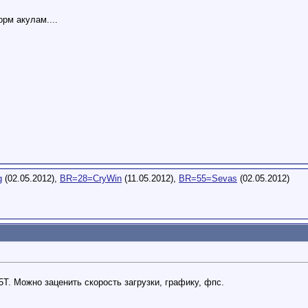
орм акулам....
g
(02.05.2012),
BR=28=CryWin
(11.05.2012),
BR=55=Sevas
(02.05.2012)
Т. Можно заценить скорость загрузки, графику, фпс.