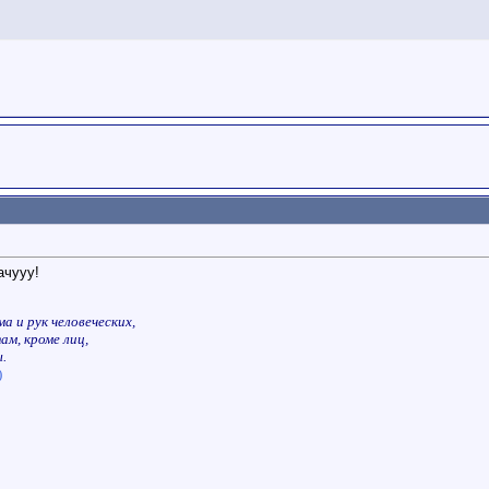
ачууу!
а и рук человеческих,
ам, кроме лиц,
.
)