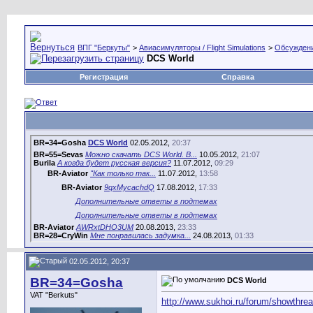
ВПГ "Беркуты"
>
Авиасимуляторы / Flight Simulations
>
Обсуждени
DCS World
Регистрация
Справка
BR=34=Gosha
DCS World
02.05.2012,
20:37
BR=55=Sevas
Можно скачать DCS World. В...
10.05.2012,
21:07
Burila
А когда будет русская версия?
11.07.2012,
09:29
BR-Aviator
"Как только так...
11.07.2012,
13:58
BR-Aviator
9qxMycachdQ
17.08.2012,
17:33
Дополнительные ответы в подтемах
Дополнительные ответы в подтемах
BR-Aviator
AWRxtDHO3UM
20.08.2013,
23:33
BR=28=CryWin
Мне понравилась задумка...
24.08.2013,
01:33
BR=56=Lordfran
mu_6Dyko-9A Вот какой дым...
25.08.2013,
21:23
BR-Aviator
Вот такой?:Smile-002: ...
25.08.2013,
21:44
02.05.2012, 20:37
Kirill
Максим, тебе процессор и...
25.08.2013,
23:36
BR=34=Gosha
DCS World
BR=49=Sliver
Они чего там саляру с маслом...
26.08.2013,
17:12
VAT "Berkuts"
http://www.sukhoi.ru/forum/showthre
Дополнительные ответы в подтемах