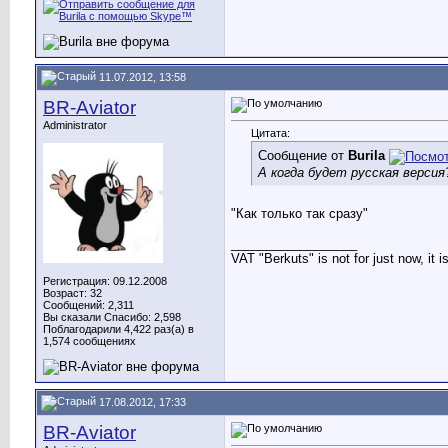
11.07.2012, 13:58
BR-Aviator
Administrator
Цитата:
Сообщение от
Burila
А когда будет русская версия
"Как только так сразу"
__________________
VAT "Berkuts" is not for just now, it 
Регистрация: 09.12.2008
Возраст: 32
Сообщений: 2,311
Вы сказали Спасибо: 2,598
Поблагодарили 4,422 раз(а) в
1,574 сообщениях
17.08.2012, 17:33
BR-Aviator