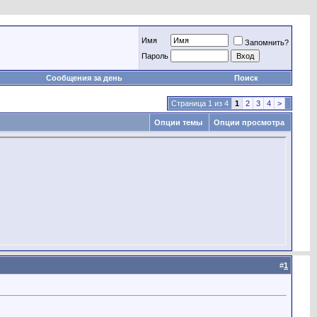
Имя
Запомнить?
Пароль
Сообщения за день
Поиск
Страница 1 из 4
1
2
3
4
>
Опции темы
Опции просмотра
#
1