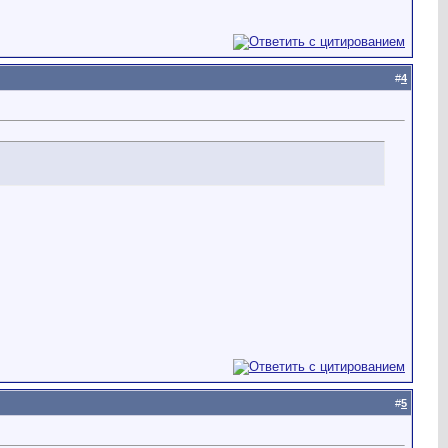
#
4
#
5