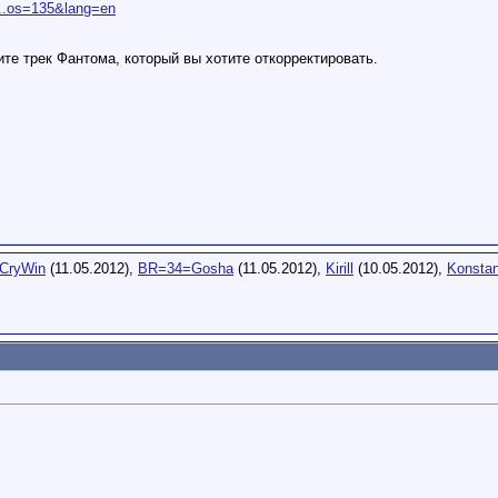
o...os=135&lang=en
те трек Фантома, который вы хотите откорректировать.
CryWin
(11.05.2012),
BR=34=Gosha
(11.05.2012),
Kirill
(10.05.2012),
Konstan