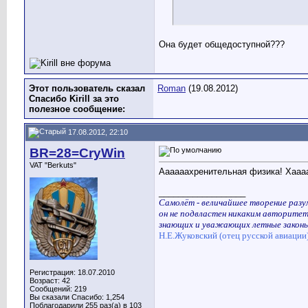
Она будет общедоступной???
Этот пользователь сказал
Roman
(19.08.2012)
Спасибо Kirill за это
полезное сообщение:
17.08.2012, 22:10
BR=28=CryWin
VAT "Berkuts"
Аааааахренительная физика! Хааа
__________________
Самолёт - величайшее творение разум
он не подвластен никаким авторитет
знающих и уважающих летные законы
Н.Е.Жуковский (отец русской авиации
Регистрация: 18.07.2010
Возраст: 42
Сообщений: 219
Вы сказали Спасибо: 1,254
Поблагодарили 255 раз(а) в 103