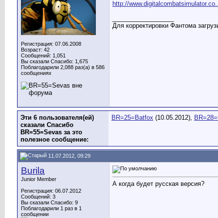
http://www.digitalcombatsimulator.c
__________________
Для корректировки Фантома загрузи
Регистрация: 07.06.2008
Возраст: 42
Сообщений: 1,051
Вы сказали Спасибо: 1,675
Поблагодарили 2,088 раз(а) в 586
сообщениях
Эти 6 пользователя(ей)
BR=25=Batfox
(10.05.2012),
BR=28=
сказали Спасибо
BR=55=Sevas за это
полезное сообщение:
11.07.2012, 09:29
Burila
Junior Member
А когда будет русская версия?
Регистрация: 06.07.2012
Сообщений: 3
Вы сказали Спасибо: 9
Поблагодарили 1 раз в 1
сообщении