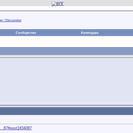
е / Discussion
Сообщество
Календарь
a...87#post1834087