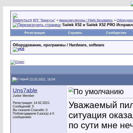
ВПГ "Беркуты"
>
Авиасимуляторы / Flight Simulations
>
Оборудова
Saitek X52 и Saitek X52 PRO Исправ
Регистрация
Справка
Сообщество
Оборудование, программы / Hardware, software
22.02.2021, 16:04
Uns7able
Junior Member
Уважаемый пило
Регистрация: 14.02.2021
Сообщений: 5
Вы сказали Спасибо: 0
ситуация оказа
Поблагодарили 0 раз(а) в 0
сообщениях
по сути мне не