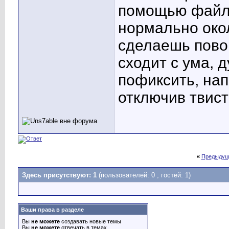
помощью файла
нормально окол
сделаешь повор
сходит с ума, 
пофиксить, нап
отключив твист
«
Предыдущ
Здесь присутствуют: 1
(пользователей: 0 , гостей: 1)
Ваши права в разделе
Вы
не можете
создавать новые темы
Вы
не можете
отвечать в темах