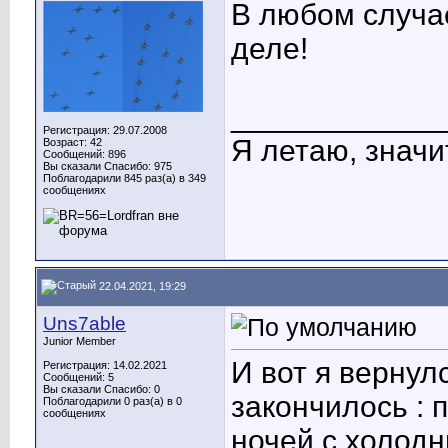
В любом случае
деле!
____________
Регистрация: 29.07.2008
Я летаю, значит
Возраст: 42
Сообщений: 896
Вы сказали Спасибо: 975
Поблагодарили 845 раз(а) в 349
сообщениях
22.04.2021, 19:29
Uns7able
Junior Member
И вот я вернул
Регистрация: 14.02.2021
Сообщений: 5
Вы сказали Спасибо: 0
закончилось : 
Поблагодарили 0 раз(а) в 0
сообщениях
ночей с холод