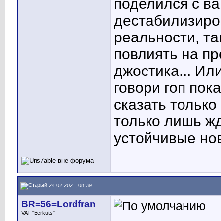
поделился с ва
дестабилизиров
реальности, та
повлиять на пр
джостика... Ил
говори гоп пок
сказать только
только лишь жд
устойчивые нов
24.02.2021, 08:39
BR=56=Lordfran
VAT "Berkuts"