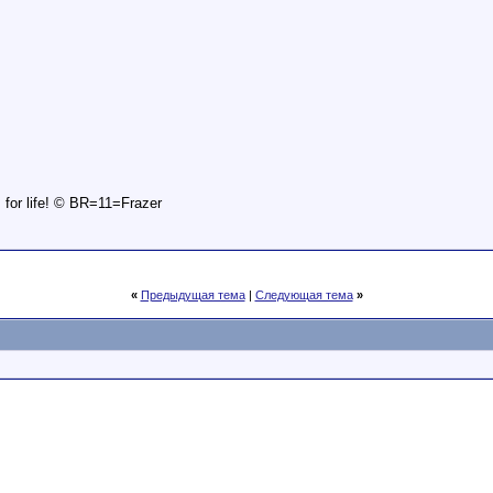
is for life! © BR=11=Frazer
«
Предыдущая тема
|
Следующая тема
»