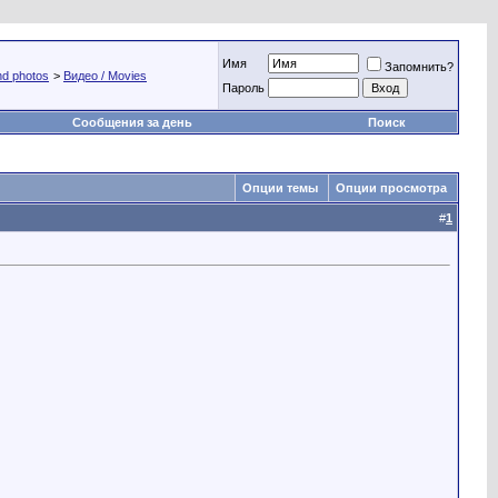
Имя
Запомнить?
nd photos
>
Видео / Movies
Пароль
Сообщения за день
Поиск
Опции темы
Опции просмотра
#
1