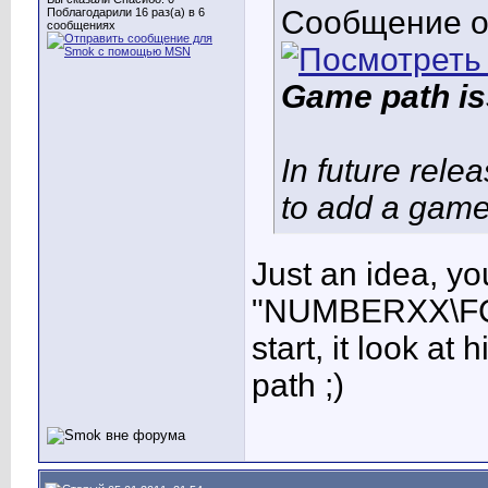
Сообщение 
Поблагодарили 16 раз(а) в 6
сообщениях
Game path i
In future rele
to add a game
Just an idea, yo
"NUMBERXX\FC2
start, it look at
path ;)