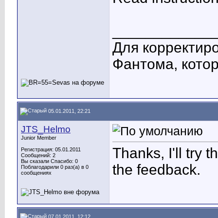
____________
Для корректиро
Фантома, котор
05.01.2011, 22:21
JTS_Helmo
Junior Member
Thanks, I'll try 
Регистрация: 05.01.2011
Сообщений: 2
Вы сказали Спасибо: 0
the feedback.
Поблагодарили 0 раз(а) в 0
сообщениях
07.01.2011, 12:12