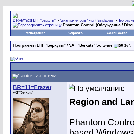
ВПГ "Беркуты"
>
Авиасимуляторы / Flight Simulations
>
Программы 
Phantom Control (Обсуждение / Discu
Регистрация
Справка
Сообщество
Программы ВПГ "Беркуты" / VAT "Berkuts" Software
19.12.2010, 15:02
BR=11=Frazer
VAT "Berkuts"
Region and Lan
Phantom Control 
based Windows 