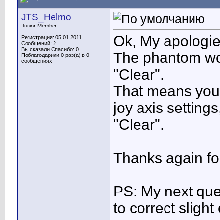
JTS_Helmo
Junior Member
Ok, My apologie
Регистрация: 05.01.2011
Сообщений: 2
Вы сказали Спасибо: 0
The phantom wor
Поблагодарили 0 раз(а) в 0
сообщениях
"Clear".
That means yo
joy axis settings
"Clear".
Thanks again fo
PS: My next ques
to correct slight