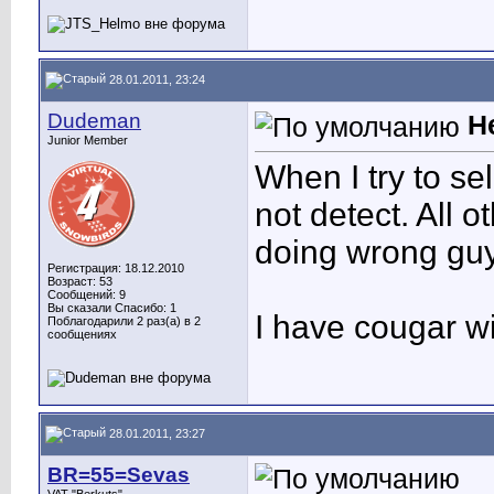
28.01.2011, 23:24
Dudeman
H
Junior Member
When I try to sel
not detect. All 
doing wrong gu
Регистрация: 18.12.2010
Возраст: 53
Сообщений: 9
Вы сказали Спасибо: 1
I have cougar wi
Поблагодарили 2 раз(а) в 2
сообщениях
28.01.2011, 23:27
BR=55=Sevas