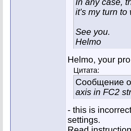
In any case, t
it's my turn t
See you.
Helmo
Helmo, your pro
Цитата:
Сообщение 
axis in FC2 str
- this is incorrec
settings.
Read instruction