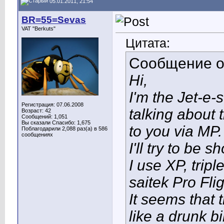
05.01.2011, 21:54
BR=55=Sevas
VAT "Berkuts"
Цитата:
Сообщение 
Hi,
I'm the Jet-e-
Регистрация: 07.06.2008
talking about 
Возраст: 42
Сообщений: 1,051
Вы сказали Спасибо: 1,675
to you via MP.
Поблагодарили 2,088 раз(а) в 586
сообщениях
I'll try to be 
I use XP, tri
saitek Pro Fli
It seems that 
like a drunk bi