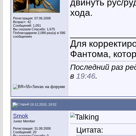
двинуть рус/ру
хода.
Регистрация: 07.06.2008
Возраст: 42
Сообщений: 1,051
Вы сказали Спасибо: 1,675
____________
Поблагодарили 2,088 раз(а) в 586
сообщениях
Для корректиро
Фантома, котор
Последний раз ре
в
19:46
.
19.12.2010, 19:52
Smok
Junior Member
Цитата:
Регистрация: 31.08.2008
Сообщений: 20
Вы сказали Спасибо: 0