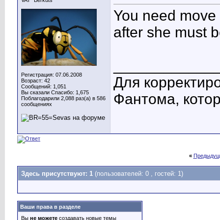
VAT "Berkuts"
You need move yo
after she must b
____________
Регистрация: 07.06.2008
Для корректиро
Возраст: 42
Сообщений: 1,051
Вы сказали Спасибо: 1,675
Фантома, котор
Поблагодарили 2,088 раз(а) в 586
сообщениях
«
Предыдущ
Здесь присутствуют: 1
(пользователей: 0 , гостей: 1)
Ваши права в разделе
Вы
не можете
создавать новые темы