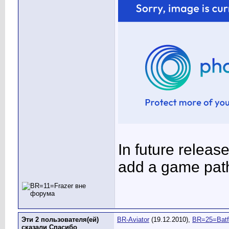
In future releas
add a game path
Эти 2 пользователя(ей)
BR-Aviator
(19.12.2010),
BR=25=Batf
сказали Спасибо