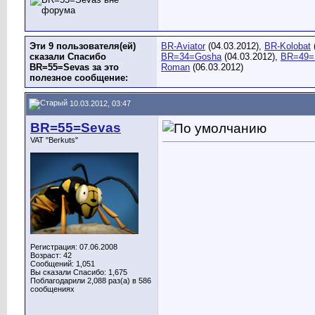
Эти 9 пользователя(ей)
BR-Aviator
(04.03.2012),
BR-Kolobat
сказали Спасибо
BR=34=Gosha
(04.03.2012),
BR=49=S
BR=55=Sevas за это
Roman
(06.03.2012)
полезное сообщение:
10.03.2012, 03:47
BR=55=Sevas
VAT "Berkuts"
Регистрация: 07.06.2008
Возраст: 42
Сообщений: 1,051
Вы сказали Спасибо: 1,675
Поблагодарили 2,088 раз(а) в 586
сообщениях