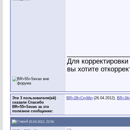
________________
Для корректировки
вы хотите откоррек
Эти 3 пользователя(ей)
BR=28=CryWin
(26.04.2012),
BR=34
сказали Спасибо
BR=55=Sevas за это
полезное сообщение:
20.04.2012, 22:56