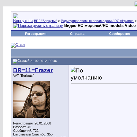
ВПГ "Беркуты"
>
Радиоуправляемые авиамодели / RC Airplanes
Видео RC-моделей/RC models Video
Регистрация
Справка
Сообщество
21.02.2012, 02:46
BR=11=Frazer
VAT "Berkuts"
Регистрация: 20.01.2008
Возраст: 45
Сообщений: 722
Вы сказали Спасибо: 355