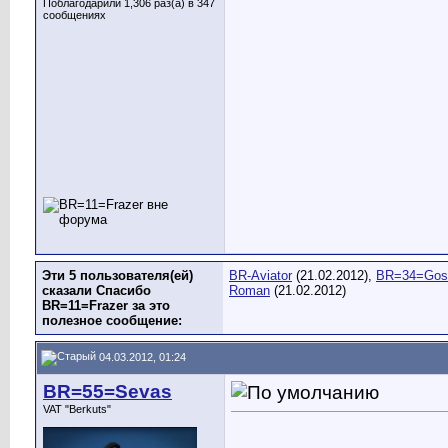
Поблагодарили 1,306 раз(а) в 347
сообщениях
Эти 5 пользователя(ей)
BR-Aviator
(21.02.2012),
BR=34=Gos
сказали Спасибо
Roman
(21.02.2012)
BR=11=Frazer за это
полезное сообщение:
04.03.2012, 01:24
BR=55=Sevas
VAT "Berkuts"