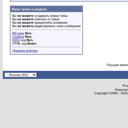
Ваши права в разделе
Вы
не можете
создавать новые темы
Вы
не можете
отвечать в темах
Вы
не можете
прикреплять вложения
Вы
не можете
редактировать свои сообщения
BB коды
Вкл.
Смайлы
Вкл.
[IMG]
код
Вкл.
HTML код
Выкл.
Правила форума
Текущее врем
Фор
Powered b
Copyright ©2000 - 2026,