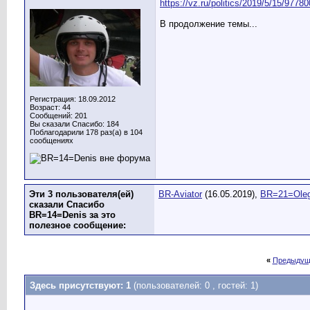
https://vz.ru/politics/2019/5/15/97780
BR-Aviator
Не стало основателя студии...
22.03.2018,
20:14
BR=34=Gosha
https://www.standard.net/news/...
14.05.2019,
21:46
В продолжение темы...
BR=21=Oleg
Eagle Dynamics подтвердило...
15.05.2019,
07:12
BR=56=Lordfran
Аднако
15.05.2019,
15:25
BR=14=Denis
https://vz.ru/politics/2019/5/...
16.05.2019,
09:07
BR=21=Oleg
2S3IUGi_MjM Во время...
11.06.2019,
12:05
BR=14=Denis
Всегда казалось, что ЛТЦ на...
11.06.2
Регистрация: 18.09.2012
BR=21=Oleg
А парашют где?
11.06.2019,
15:29
Возраст: 44
Сообщений: 201
BR=14=Denis
В су-27 кнопка пар
Вы сказали Спасибо: 184
Поблагодарили 178 раз(а) в 104
BR=56=Lordfran
Посадка авар
сообщениях
Дополнительные ответы в подтема
Эти 3 пользователя(ей)
BR-Aviator
(16.05.2019),
BR=21=Ole
сказали Спасибо
BR=14=Denis за это
полезное сообщение:
«
Предыдущ
Здесь присутствуют: 1
(пользователей: 0 , гостей: 1)