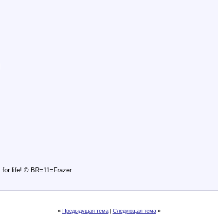
is for life! © BR=11=Frazer
«
Предыдущая тема
|
Следующая тема
»