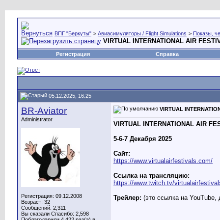
ВПГ "Беркуты"
>
Авиасимуляторы / Flight Simulations
>
Показы, че
VIRTUAL INTERNATIONAL AIR FESTIV
Регистрация
Справка
05.12.2025, 16:25
BR-Aviator
VIRTUAL INTERNATION
Administrator
VIRTUAL INTERNATIONAL AIR FES
5-6-7 Декабря 2025
Сайт:
https://www.virtualairfestivals.com/
Ссылка на трансляцию:
https://www.twitch.tv/virtualairfestival
Регистрация: 09.12.2008
Трейлер:
(это ссылка на YouTube, 
Возраст: 32
Сообщений: 2,311
Вы сказали Спасибо: 2,598
Поблагодарили 4,422 раз(а) в