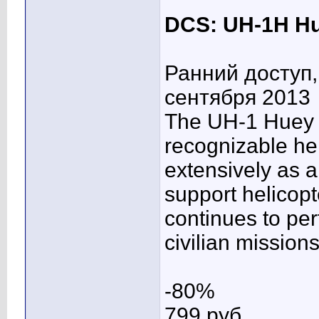
DCS: UH-1H H
Ранний доступ,
сентября 2013
The UH-1 Huey i
recognizable hel
extensively as 
support helicop
continues to per
civilian missions
-80%
799 pуб.