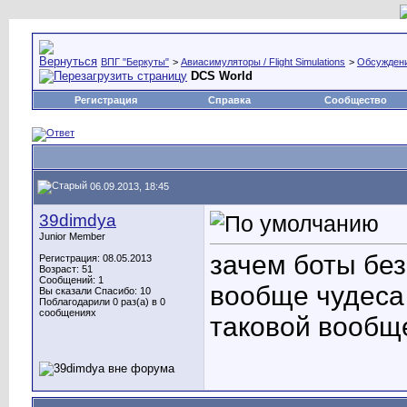
ВПГ "Беркуты"
>
Авиасимуляторы / Flight Simulations
>
Обсуждени
DCS World
Регистрация
Справка
Сообщество
06.09.2013, 18:45
39dimdya
Junior Member
зачем боты бе
Регистрация: 08.05.2013
Возраст: 51
Сообщений: 1
вообще чудеса 
Вы сказали Спасибо: 10
Поблагодарили 0 раз(а) в 0
сообщениях
таковой вообщ