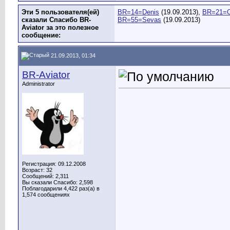
Эти 5 пользователя(ей)
BR=14=Denis
(19.09.2013),
BR=21=O
сказали Спасибо BR-
BR=55=Sevas
(19.09.2013)
Aviator за это полезное
сообщение:
21.09.2013, 01:34
BR-Aviator
Administrator
Регистрация: 09.12.2008
Возраст: 32
Сообщений: 2,311
Вы сказали Спасибо: 2,598
Поблагодарили 4,422 раз(а) в
1,574 сообщениях