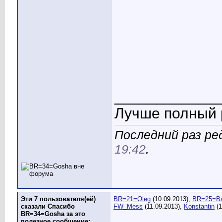
____________
Лучше полный р
Последний раз ред
19:42
.
Эти 7 пользователя(ей)
BR=21=Oleg
(10.09.2013),
BR=25=Ba
сказали Спасибо
FW_Mess
(11.09.2013),
Konstantin
(1
BR=34=Gosha за это
полезное сообщение: