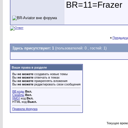
BR=11=Frazer
«
Предыдущ
Здесь присутствуют: 1
(пользователей: 0 , гостей: 1)
Ваши права в разделе
Вы
не можете
создавать новые темы
Вы
не можете
отвечать в темах
Вы
не можете
прикреплять вложения
Вы
не можете
редактировать свои сообщения
BB коды
Вкл.
Смайлы
Вкл.
[IMG]
код
Вкл.
HTML код
Выкл.
Правила форума
Текущее врем