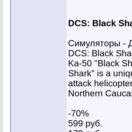
DCS: Black Sh
Симуляторы - Д
DCS: Black Shar
Ka-50 "Black Sha
Shark" is a uni
attack helicopte
Northern Cauca
-70%
599 pуб.