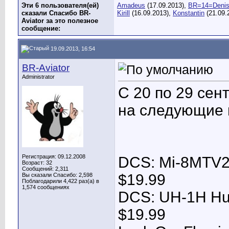
Эти 6 пользователя(ей)
Amadeus
(17.09.2013),
BR=14=Deni
сказали Спасибо BR-
Kirill
(16.09.2013),
Konstantin
(21.09.
Aviator за это полезное
сообщение:
19.09.2013, 16:54
BR-Aviator
Administrator
С 20 по 29 сен
на следующие 
Регистрация: 09.12.2008
DCS: Mi-8MTV2 
Возраст: 32
Сообщений: 2,311
$19.99
Вы сказали Спасибо: 2,598
Поблагодарили 4,422 раз(а) в
1,574 сообщениях
DCS: UH-1H Hue
$19.99