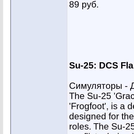
89 pуб.
Su-25: DCS Fla
Симуляторы - Д
The Su-25 'Grac
'Frogfoot', is a 
designed for the
roles. The Su-2