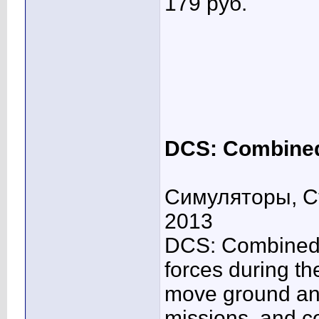
179 pуб.
DCS: Combine
Симуляторы, Ст
2013
DCS: Combined 
forces during th
move ground and a
missions, and con