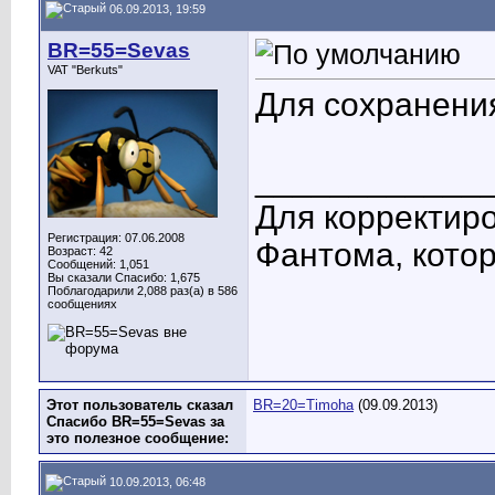
06.09.2013, 19:59
BR=55=Sevas
VAT "Berkuts"
Для сохранения
____________
Для корректиро
Регистрация: 07.06.2008
Фантома, котор
Возраст: 42
Сообщений: 1,051
Вы сказали Спасибо: 1,675
Поблагодарили 2,088 раз(а) в 586
сообщениях
Этот пользователь сказал
BR=20=Timoha
(09.09.2013)
Спасибо BR=55=Sevas за
это полезное сообщение:
10.09.2013, 06:48