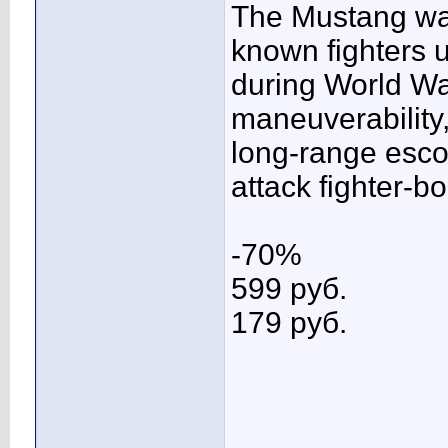
The Mustang wa
known fighters 
during World Wa
maneuverability,
long-range escor
attack fighter-b
-70%
599 pуб.
179 pуб.