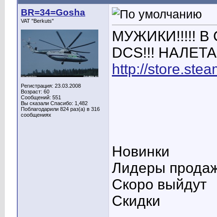
BR=34=Gosha
VAT "Berkuts"
МУЖИКИ!!!!! В
DCS!!! НАЛЕТАЙ
http://store.st
Регистрация: 23.03.2008
Возраст: 60
Сообщений: 551
Вы сказали Спасибо: 1,482
Поблагодарили 824 раз(а) в 316
сообщениях
Новинки
Лидеры прода
Скоро выйдут
Скидки