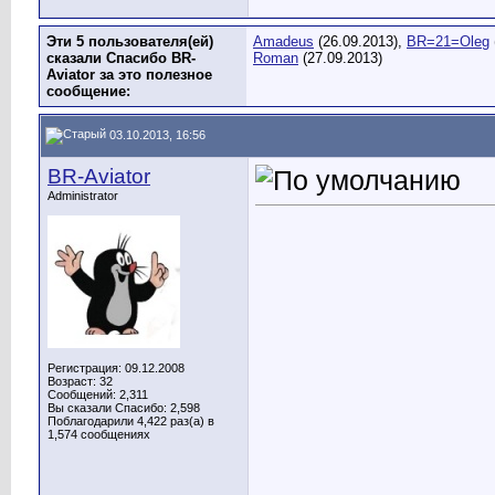
Эти 5 пользователя(ей)
Amadeus
(26.09.2013),
BR=21=Oleg
сказали Спасибо BR-
Roman
(27.09.2013)
Aviator за это полезное
сообщение:
03.10.2013, 16:56
BR-Aviator
Administrator
Регистрация: 09.12.2008
Возраст: 32
Сообщений: 2,311
Вы сказали Спасибо: 2,598
Поблагодарили 4,422 раз(а) в
1,574 сообщениях