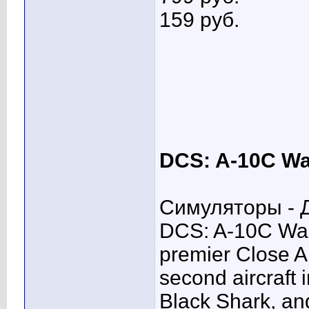
159 pуб.
DCS: A-10C Wa
Симуляторы - Д
DCS: A-10C Wart
premier Close Air
second aircraft 
Black Shark, and