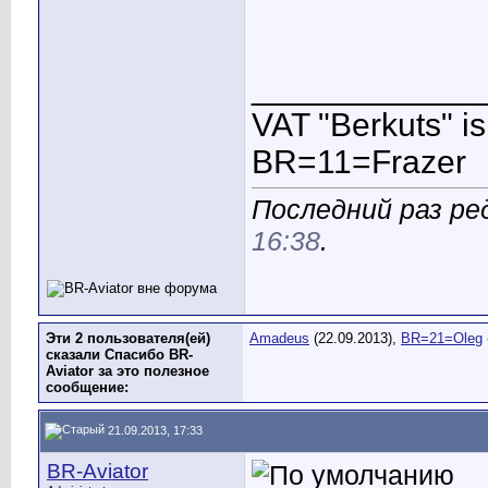
____________
VAT "Berkuts" is n
BR=11=Frazer
Последний раз ред
16:38
.
Эти 2 пользователя(ей)
Amadeus
(22.09.2013),
BR=21=Oleg
сказали Спасибо BR-
Aviator за это полезное
сообщение:
21.09.2013, 17:33
BR-Aviator