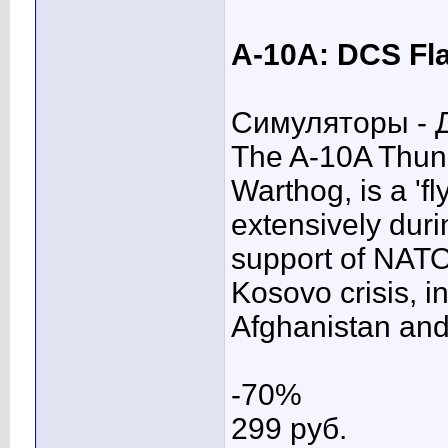
A-10A: DCS Fla
Симуляторы - Д
The A-10A Thund
Warthog, is a 'f
extensively duri
support of NATO
Kosovo crisis, 
Afghanistan and 
-70%
299 pуб.