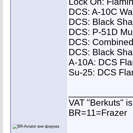
Lock On: Flamin
DCS: A-10C War
DCS: Black Sha
DCS: P-51D Mus
DCS: Combined 
DCS: Black Sha
A-10A: DCS Flam
Su-25: DCS Flam
____________
VAT "Berkuts" is n
BR=11=Frazer