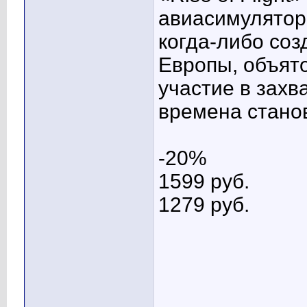
авиасимулятор
когда-либо соз
Европы, объят
участие в зах
времена стано
-20%
1599 pуб.
1279 pуб.