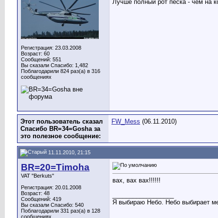
Лучше полный рот песка - чем на к
Регистрация: 23.03.2008
Возраст: 60
Сообщений: 551
Вы сказали Спасибо: 1,482
Поблагодарили 824 раз(а) в 316
сообщениях
Этот пользователь сказал
FW_Mess
(06.11.2010)
Спасибо BR=34=Gosha за
это полезное сообщение:
11.11.2010, 21:15
BR=20=Timoha
VAT "Berkuts"
вах,
вах вах!!!!!!
Регистрация: 20.01.2008
Возраст: 48
__________________
Сообщений: 419
Я выбираю Небо. Небо выбирает м
Вы сказали Спасибо: 540
Поблагодарили 331 раз(а) в 128
сообщениях