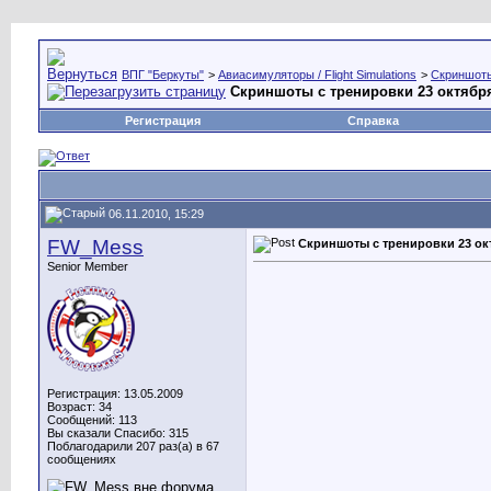
ВПГ "Беркуты"
>
Авиасимуляторы / Flight Simulations
>
Скриншоты,
Скриншоты с тренировки 23 октябр
Регистрация
Справка
06.11.2010, 15:29
FW_Mess
Скриншоты с тренировки 23 ок
Senior Member
Регистрация: 13.05.2009
Возраст: 34
Сообщений: 113
Вы сказали Спасибо: 315
Поблагодарили 207 раз(а) в 67
сообщениях