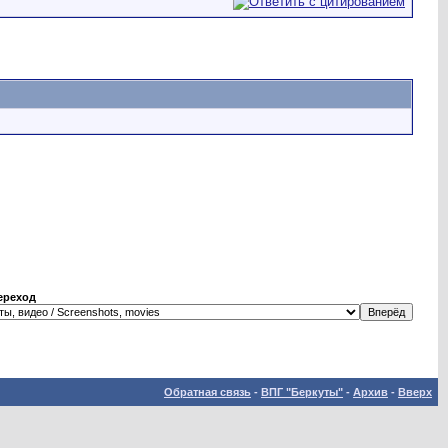
ереход
Обратная связь
-
ВПГ "Беркуты"
-
Архив
-
Вверх