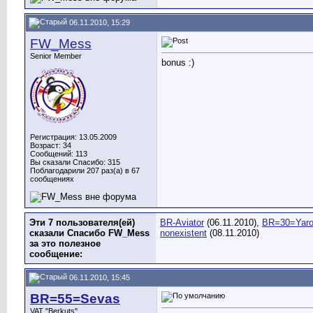
06.11.2010, 15:29
FW_Mess
Senior Member
bonus :)
Регистрация: 13.05.2009
Возраст: 34
Сообщений: 113
Вы сказали Спасибо: 315
Поблагодарили 207 раз(а) в 67
сообщениях
Эти 7 пользователя(ей)
BR-Aviator
(06.11.2010),
BR=30=Yaro
сказали Спасибо FW_Mess
nonexistent
(08.11.2010)
за это полезное
сообщение:
06.11.2010, 15:45
BR=55=Sevas
VAT "Berkuts"