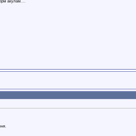
орм акулам....
еня.