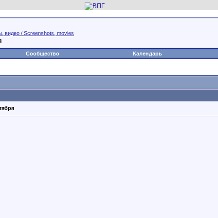
 видео / Screenshots, movies
я
Сообщество
Календарь
тября