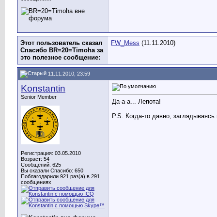
Этот пользователь сказал
FW_Mess
(11.11.2010)
Спасибо BR=20=Timoha за
это полезное сообщение:
11.11.2010, 23:59
Konstantin
Senior Member
Да-а-а... Лепота!
P.S. Когда-то давно, заглядываясь
Регистрация: 03.05.2010
Возраст: 54
Сообщений: 625
Вы сказали Спасибо: 650
Поблагодарили 921 раз(а) в 291
сообщениях