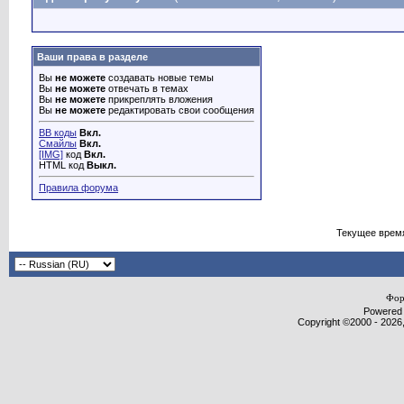
Ваши права в разделе
Вы
не можете
создавать новые темы
Вы
не можете
отвечать в темах
Вы
не можете
прикреплять вложения
Вы
не можете
редактировать свои сообщения
BB коды
Вкл.
Смайлы
Вкл.
[IMG]
код
Вкл.
HTML код
Выкл.
Правила форума
Текущее врем
Фор
Powered b
Copyright ©2000 - 2026,