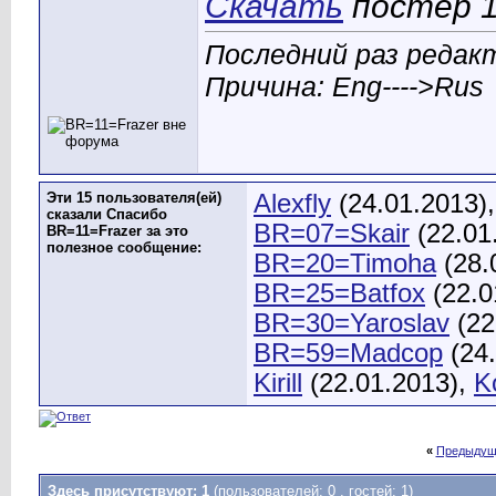
Скачать
постер 1
Последний раз редакт
Причина: Eng---->Rus
Эти 15 пользователя(ей)
Alexfly
(24.01.2013)
сказали Спасибо
BR=07=Skair
(22.01
BR=11=Frazer за это
полезное сообщение:
BR=20=Timoha
(28.
BR=25=Batfox
(22.0
BR=30=Yaroslav
(22
BR=59=Madcop
(24.
Kirill
(22.01.2013),
K
«
Предыдущ
Здесь присутствуют: 1
(пользователей: 0 , гостей: 1)