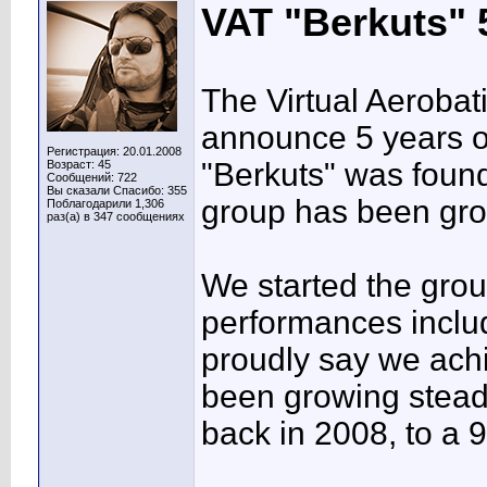
VAT
"Berkuts" 
The Virtual Aerobat
announce 5 years o
Регистрация: 20.01.2008
"Berkuts" was foun
Возраст: 45
Сообщений: 722
Вы сказали Спасибо: 355
group has been gro
Поблагодарили 1,306
раз(а) в 347 сообщениях
We started the group
performances includ
proudly say we ach
been growing steadi
back in 2008, to a 