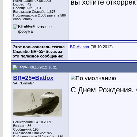
вы хотите откоррек
Регистрация: 07.06.2008
Возраст: 42
Сообщений: 1,051
Вы сказали Спасибо: 1,675
Поблагодарили 2,088 раз(а) в 586
сообщениях
Этот пользователь сказал
BR-Aviator
(08.10.2012)
Спасибо BR=55=Sevas за
это полезное сообщение:
08.10.2012, 18:21
BR=25=Batfox
VAT "Berkuts"
С Днем Рождения, 
Регистрация: 04.10.2009
Возраст: 36
Сообщений: 195
Вы сказали Спасибо: 927
Поблагодарили 330 раз(а) в 130