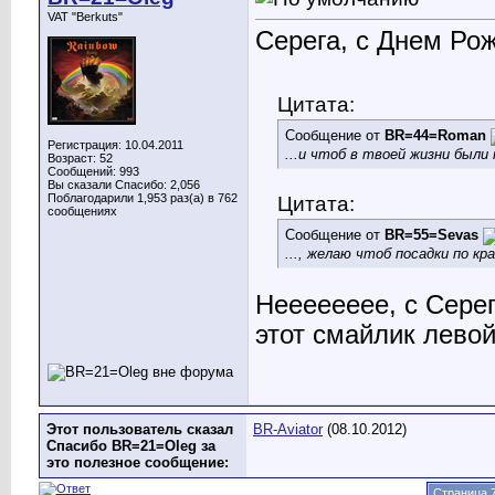
VAT "Berkuts"
Серега, с Днем Ро
Цитата:
Сообщение от
BR=44=Roman
Регистрация: 10.04.2011
...и чтоб в твоей жизни были
Возраст: 52
Сообщений: 993
Вы сказали Спасибо: 2,056
Поблагодарили 1,953 раз(а) в 762
Цитата:
сообщениях
Сообщение от
BR=55=Sevas
..., желаю чтоб посадки по к
Нееееееее, с Серег
этот смайлик левой
Этот пользователь сказал
BR-Aviator
(08.10.2012)
Спасибо BR=21=Oleg за
это полезное сообщение:
Страница 7