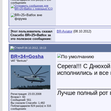
сообщениях
Этот пользователь сказал
BR-Aviator
(08.10.2012)
Спасибо BR=25=Batfox за
это полезное сообщение:
08.10.2012, 19:13
BR=34=Gosha
VAT "Berkuts"
Серега!!! С Днюхой
исполнились и все 
________________
Лучше полный рот п
Регистрация: 23.03.2008
Возраст: 60
Сообщений: 551
Вы сказали Спасибо: 1,482
Поблагодарили 824 раз(а) в 316
сообщениях