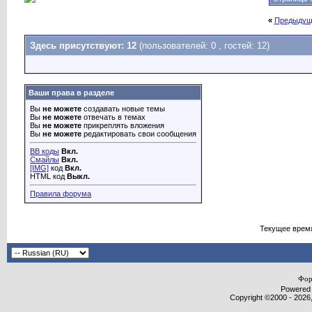
«
Предыдущ
Здесь присутствуют: 12
(пользователей: 0 , гостей: 12)
Ваши права в разделе
Вы
не можете
создавать новые темы
Вы
не можете
отвечать в темах
Вы
не можете
прикреплять вложения
Вы
не можете
редактировать свои сообщения
BB коды
Вкл.
Смайлы
Вкл.
[IMG]
код
Вкл.
HTML код
Выкл.
Правила форума
Текущее врем
Фор
Powered b
Copyright ©2000 - 2026,