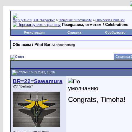
ВПГ "Беркуты"
>
Общение / Community
>
Обо всем / Pilot Bar
Поздравим, отметим / Celebrations
Регистрация
Справка
Сообщество
Обо всем / Pilot Bar
All about nothing
Страница 7
15.09.2012, 15:26
BR=22=Sawamura
VAT "Berkuts"
Congrats, Timoha!