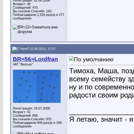
Регистрация: 02.08.2008
Возраст: 39
Сообщений: 470
Вы сказали Спасибо: 160
Поблагодарили 1,520 раз(а) в 277
сообщениях
15.09.2012, 17:07
BR=56=Lordfran
VAT "Berkuts"
Тимоха, Маша, позд
всему семейству зд
ну и по современно
радости своим род
Регистрация: 29.07.2008
________________
Возраст: 42
Сообщений: 896
Я летаю, значит - я
Вы сказали Спасибо: 975
Поблагодарили 845 раз(а) в 349
сообщениях