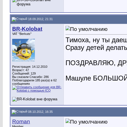
18.09.2012, 21:31
BR-Kolobat
VAT "Berkuts"
Тимоха, ну ты даешь
Сразу детей делать
ПОЗДРАВЛЯЮ, ДР
Регистрация: 14.12.2010
Возраст: 47
Сообщений: 129
Машуле БОЛЬШОЙ 
Вы сказали Спасибо: 286
Поблагодарили 185 раз(а) в 62
сообщениях
08.10.2012, 16:35
Roman
Member