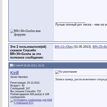
__________________
Лучше полный рот песка - чем на к
Эти 2 пользователя(ей)
BR=21=Oleg
(31.05.2013),
BR=25=Ba
сказали Спасибо
BR=34=Gosha за это
полезное сообщение:
06.06.2013, 20:31
Kirill
Senior Member
Запись камер, расположенные спереди,
Регистрация: 25.10.2011
Возраст: 30
Сообщений: 167
Вы сказали Спасибо: 737
Поблагодарили 300 раз(а) в 108
сообщениях