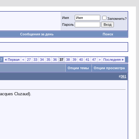
Имя
Запомнить?
Пароль
Сообщения за день
Поиск
57
«
Первая
<
27
33
34
35
36
37
38
39
40
41
47
>
Последняя
»
Опции темы
Опции просмотра
#
361
acques Cluzaud).