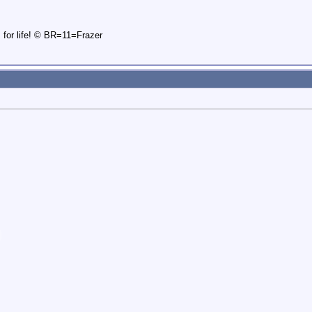
is for life! © BR=11=Frazer