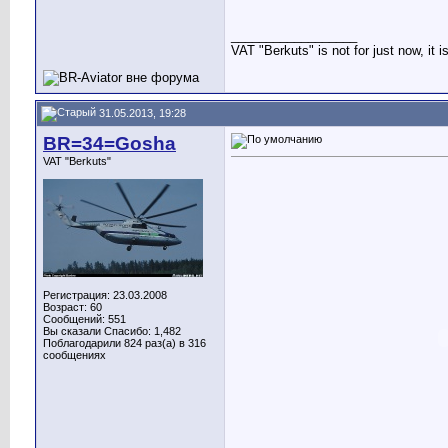
__________________
VAT "Berkuts" is not for just now, it 
31.05.2013, 19:28
BR=34=Gosha
VAT "Berkuts"
Регистрация: 23.03.2008
Возраст: 60
Сообщений: 551
Вы сказали Спасибо: 1,482
Поблагодарили 824 раз(а) в 316
сообщениях