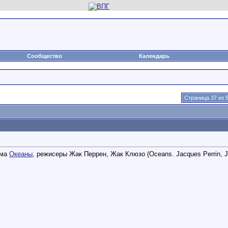
Сообщество
Календарь
Страница 37 из 
ьма
Океаны
, режисеры Жак Перрен, Жак Клюзо (Oceans. Jacques Perrin, J