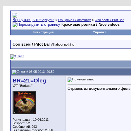
ВПГ "Беркуты"
>
Общение / Community
>
Обо всем / Pilot Bar
Красивые ролики / Nice videos
Регистрация
Справка
Обо всем / Pilot Bar
All about nothing
06.05.2013, 20:52
BR=21=Oleg
VAT "Berkuts"
Отрывок из документального фил
Регистрация: 10.04.2011
Возраст: 52
Сообщений: 993
Вы сказали Спасибо: 2,056