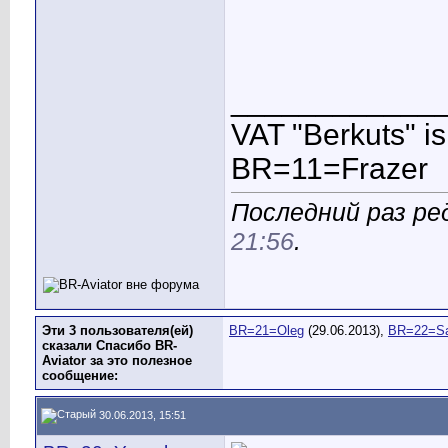
____________
VAT "Berkuts" is n
BR=11=Frazer
Последний раз ред
21:56
.
Эти 3 пользователя(ей)
BR=21=Oleg
(29.06.2013),
BR=22=S
сказали Спасибо BR-
Aviator за это полезное
сообщение:
30.06.2013, 15:51