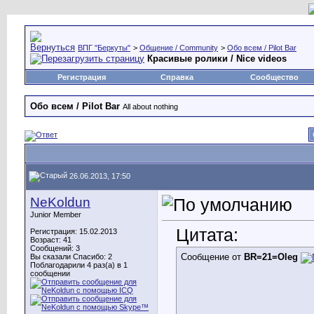
ВПГ "Беркуты"
>
Общение / Community
>
Обо всем / Pilot Bar
Красивые ролики / Nice videos
Регистрация
Справка
Сообщество
Обо всем / Pilot Bar
All about nothing
26.06.2013, 17:50
NeKoldun
Junior Member
Цитата:
Регистрация: 15.02.2013
Возраст: 41
Сообщений: 3
Сообщение от
BR=21=Oleg
Вы сказали Спасибо: 2
Поблагодарили 4 раз(а) в 1
сообщении