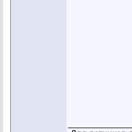
____________