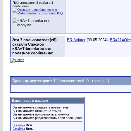
Поблагодарили 3 раз(а) в 1
сообщении
Эти 3 пользователя(ей)
BR-Aviator
(03.05.2024),
BR=21=Ole
сказали Спасибо
=SA=Titarenko за это
полезное сообщение:
Здесь присутствуют: 1
(пользователей: 0 , гостей: 1)
Ваши права в разделе
Вы
не можете
создавать новые темы
Вы
не можете
отвечать в темах
Вы
не можете
прикреплять вложения
Вы
не можете
редактировать свои сообщения
BB коды
Вкл.
Смайлы
Вкл.