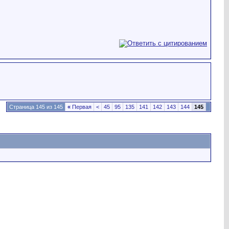
Страница 145 из 145
«
Первая
<
45
95
135
141
142
143
144
145