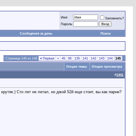
Имя
Запомнить?
Пароль
Сообщения за день
Поиск
Страница 145 из 145
«
Первая
<
45
95
135
141
142
143
144
145
Опции темы
Опции просмотра
#
1441
крутяк:) Сто лет не летал, но джой 52й еще стоит, вы как парни?