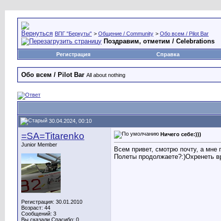
ВПГ "Беркуты"
>
Общение / Community
>
Обо всем / Pilot Bar
Поздравим, отметим / Celebrations
Регистрация
Справка
Обо всем / Pilot Bar
All about nothing
30.04.2024, 00:10
=SA=Titarenko
Ничего себе:)))
Junior Member
Всем привет, смотрю почту, а мне п
Полеты продолжаете?:)Охренеть врем
Регистрация: 30.01.2010
Возраст: 44
Сообщений: 3
Вы сказали Спасибо: 0