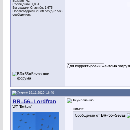
Возраст: 42
Сообщений: 1,051
Вы сказали Спасибо: 1,675
Поблагодарили 2,088 раз(а) в 586
сообщениях
__________________
Для корректировки Фантома загрузи
19.11.2020, 16:40
BR=56=Lordfran
VAT "Berkuts"
Цитата:
Сообщение от
BR=55=Sevas