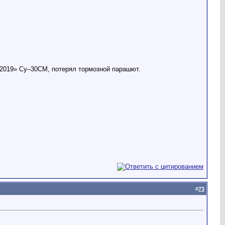
–2019» Су–30СМ, потерял тормозной парашют.
#
73