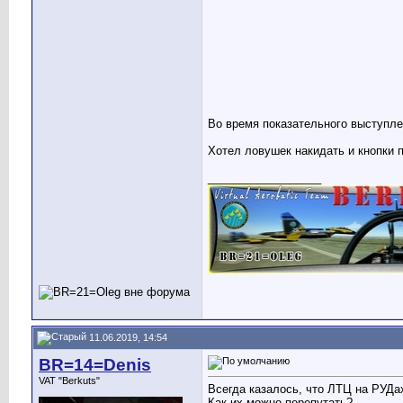
Во время показательного выступл
Хотел ловушек накидать и кнопки 
__________________
11.06.2019, 14:54
BR=14=Denis
VAT "Berkuts"
Всегда казалось, что ЛТЦ на РУД
Как их можно перепутать?