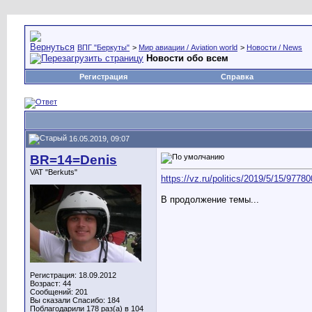
ВПГ "Беркуты"
>
Мир авиации / Aviation world
>
Новости / News
Новости обо всем
Регистрация
Справка
16.05.2019, 09:07
BR=14=Denis
VAT "Berkuts"
https://vz.ru/politics/2019/5/15/97780
В продолжение темы...
Регистрация: 18.09.2012
Возраст: 44
Сообщений: 201
Вы сказали Спасибо: 184
Поблагодарили 178 раз(а) в 104