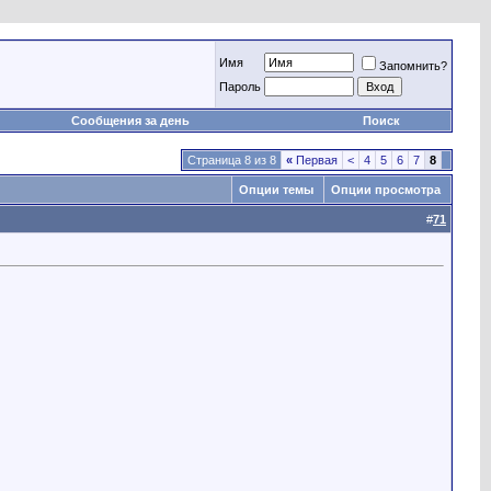
Имя
Запомнить?
Пароль
Сообщения за день
Поиск
Страница 8 из 8
«
Первая
<
4
5
6
7
8
Опции темы
Опции просмотра
#
71