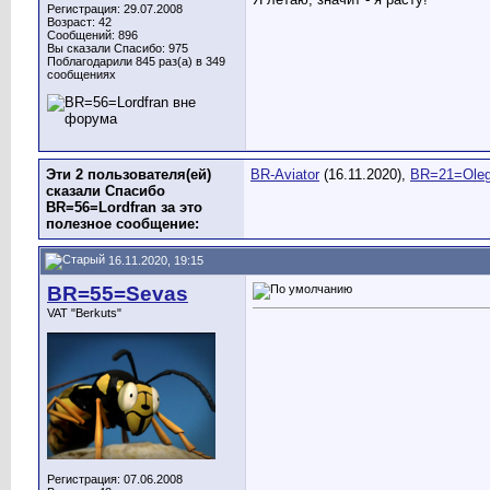
Регистрация: 29.07.2008
Возраст: 42
Сообщений: 896
Вы сказали Спасибо: 975
Поблагодарили 845 раз(а) в 349
сообщениях
Эти 2 пользователя(ей)
BR-Aviator
(16.11.2020),
BR=21=Ole
сказали Спасибо
BR=56=Lordfran за это
полезное сообщение:
16.11.2020, 19:15
BR=55=Sevas
VAT "Berkuts"
Регистрация: 07.06.2008