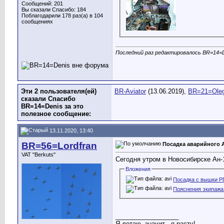
Сообщений: 201
Вы сказали Спасибо: 184
Поблагодарили 178 раз(а) в 104
сообщениях
Последний раз редактировалось BR=14=De
Эти 2 пользователя(ей)
BR-Aviator
(13.06.2019),
BR=21=Ole
сказали Спасибо
BR=14=Denis за это
полезное сообщение:
13.11.2020, 13:40
BR=56=Lordfran
Посадка аварийного А
VAT "Berkuts"
Сегодня утром в Новосибирске Ан-
Вложения
Посадка с вышки РП
Пояснения экипажа.
__________________
Я летаю, значит - я расту!