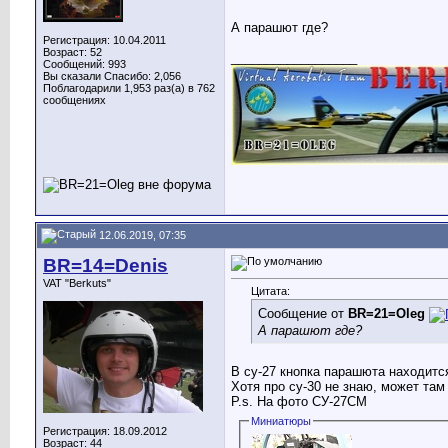
А парашют где?
Регистрация: 10.04.2011
Возраст: 52
__________________
Сообщений: 993
Вы сказали Спасибо: 2,056
Поблагодарили 1,953 раз(а) в 762
сообщениях
12.06.2019, 07:35
BR=14=Denis
VAT "Berkuts"
Цитата:
Сообщение от
BR=21=Oleg
А парашют где?
В су-27 кнопка парашюта находитс
Хотя про су-30 не знаю, может там
P.s. На фото СУ-27СМ
Миниатюры
Регистрация: 18.09.2012
Возраст: 44