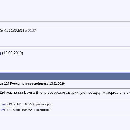
nis; 13.06.2019 в
08:37
.
g
(12.06.2019)
н-124 Руслан в новосибирске 13.11.2020
124 компании Волга-Днепр совершил аварийную посадку, материалы в в
.avi
(13.55 Мб, 108750 просмотров)
avi
(12.76 Мб, 109062 просмотров)