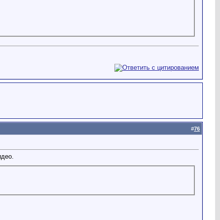
#
76
идео.