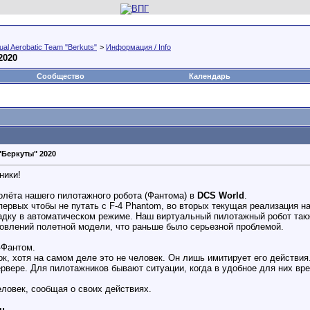
al Aerobatic Team "Berkuts"
>
Информация / Info
2020
Сообщество
Календарь
Беркуты" 2020
ники!
лёта нашего пилотажного робота (Фантома) в
DCS World
.
первых чтобы не путать с F-4 Phantom, во вторых текущая реализация 
адку в автоматическом режиме. Наш виртуальный пилотажный робот такж
новлений полетной модели, что раньше было серьезной проблемой.
н-Фантом.
к, хотя на самом деле это не человек. Он лишь имитирует его действия
рвере. Для пилотажников бывают ситуации, когда в удобное для них вр
еловек, сообщая о своих действиях.
ru