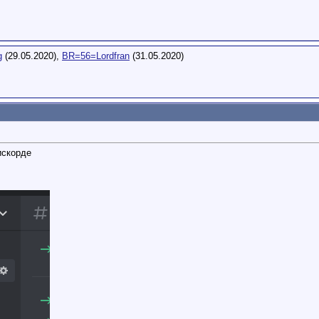
g
(29.05.2020),
BR=56=Lordfran
(31.05.2020)
искорде