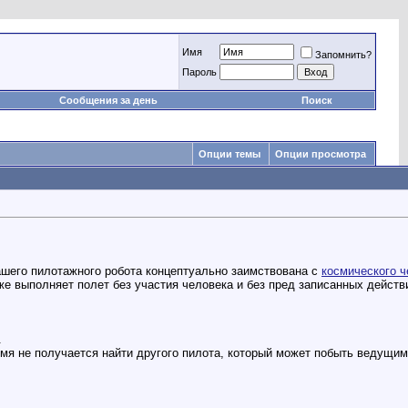
Имя
Запомнить?
Пароль
Сообщения за день
Поиск
Опции темы
Опции просмотра
нашего пилотажного робота концептуально заимствована с
космического ч
е выполняет полет без участия человека и без пред записанных действ
.
емя не получается найти другого пилота, который может побыть ведущим