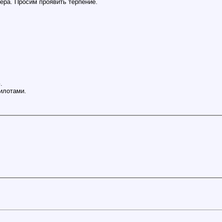
ера. Просим проявить терпение.
.
пилотами.