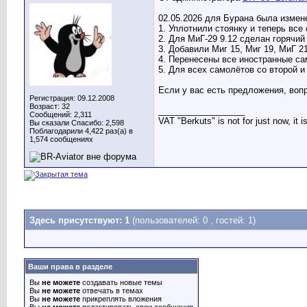
02.05.2026 для Бурана была измен
1. Уплотнили стоянку и теперь вс
2. Для МиГ-29 9.12 сделан горячий
3. Добавили Миг 15, Миг 19, МиГ 21
4. Перенесены все иностранные с
5. Для всех самолётов со второй и
Если у вас есть предложения, воп
Регистрация: 09.12.2008
Возраст: 32
__________________
Сообщений: 2,311
VAT "Berkuts" is not for just now, it 
Вы сказали Спасибо: 2,598
Поблагодарили 4,422 раз(а) в
1,574 сообщениях
Здесь присутствуют: 1
(пользователей: 0 , гостей: 1)
Ваши права в разделе
Вы
не можете
создавать новые темы
Вы
не можете
отвечать в темах
Вы
не можете
прикреплять вложения