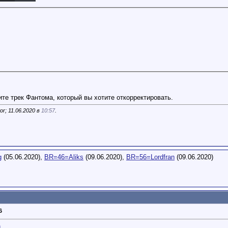
те трек Фантома, который вы хотите откорректировать.
r; 11.06.2020 в
10:57
.
g
(05.06.2020),
BR=46=Aliks
(09.06.2020),
BR=56=Lordfran
(09.06.2020)
6
n