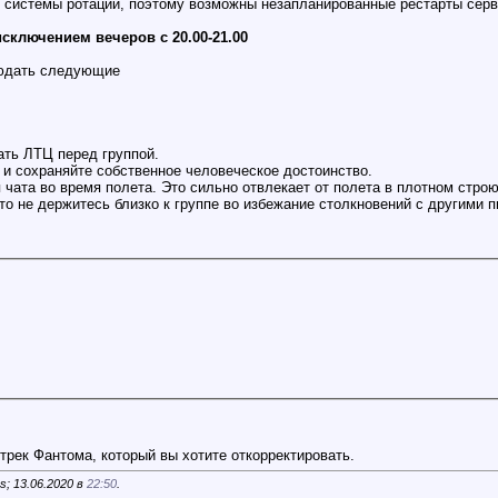
 системы ротации, поэтому возможны незапланированные рестарты серв
исключением вечеров с 20.00-21.00
людать следующие
ать ЛТЦ перед группой.
 и сохраняйте собственное человеческое достоинство.
 чата во время полета. Это сильно отвлекает от полета в плотном строю
 то не держитесь близко к группе во избежание столкновений с другими 
трек Фантома, который вы хотите откорректировать.
; 13.06.2020 в
22:50
.