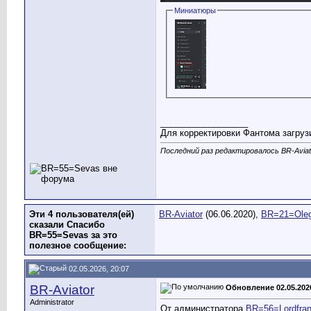
Миниатюры
__________________
Для корректировки Фантома загрузи
Последний раз редактировалось BR-Aviato
Эти 4 пользователя(ей)
BR-Aviator
(06.06.2020),
BR=21=Ole
сказали Спасибо
BR=55=Sevas за это
полезное сообщение:
02.05.2026, 20:07
BR-Aviator
Обновление 02.05.202
Administrator
От администратора
BR=56=Lordfra