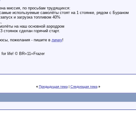
ена миссия, по просьбам трудящихcя:
е самые используемые самолёты стоят на 1 стоянке, рядом с Бураном
 запуск и загрузка топливом 40%
,
амолёты на наш основной аэродром
 3 стоянок сделан горячий старт.
росы, пожелания - пишите в
личку
!
is for life! © BR=11=Frazer
«
Предыдущая тема
|
Следующая тема
»