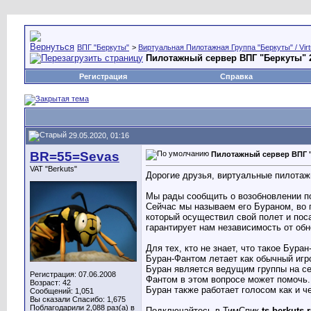
ВПГ "Беркуты"
>
Виртуальная Пилотажная Группа "Беркуты" / Virtu
Пилотажный сервер ВПГ "Беркуты" 
Регистрация
Справка
29.05.2020, 01:16
BR=55=Sevas
Пилотажный сервер ВПГ "
VAT "Berkuts"
Дорогие друзья, виртуальные пилотаж
Мы рады сообщить о возобновлении по
Сейчас мы называем его Бураном, во 
который осуществил свой полет и пос
гарантирует нам независимость от об
Для тех, кто не знает, что такое Бура
Буран-Фантом летает как обычный игро
Буран является ведущим группы на се
Регистрация: 07.06.2008
Фантом в этом вопросе может помочь.
Возраст: 42
Буран также работает голосом как и ч
Сообщений: 1,051
Вы сказали Спасибо: 1,675
Поблагодарили 2,088 раз(а) в
Подключайтесь в ТимСпик
ts.berkuts.