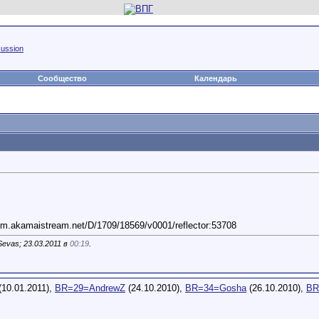
ussion
Сообщество
Календарь
m.akamaistream.net/D/1709/18569/v0001/reflector:53708
evas; 23.03.2011 в
00:19
.
(10.01.2011),
BR=29=AndrewZ
(24.10.2010),
BR=34=Gosha
(26.10.2010),
BR