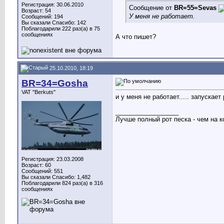
Регистрация: 30.06.2010
Сообщение от
BR=55=Sevas
Возраст: 54
У меня не работает.
Сообщений: 194
Вы сказали Спасибо: 142
Поблагодарили 222 раз(а) в 75
сообщениях
А что пишет?
25.10.2010, 18:19
BR=34=Gosha
VAT "Berkuts"
и у меня не работает..... запускае
__________________
Лучше полный рот песка - чем на к
Регистрация: 23.03.2008
Возраст: 60
Сообщений: 551
Вы сказали Спасибо: 1,482
Поблагодарили 824 раз(а) в 316
сообщениях