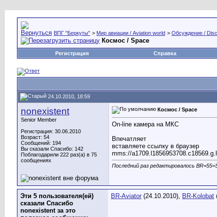
ВПГ "Беркуты"
>
Мир авиации / Aviation world
>
Обсуждение / Disc
Космос / Space
Регистрация
Справка
24.10.2010, 18:59
nonexistent
Космос / Space
Senior Member
On-line камера на МКС
Регистрация: 30.06.2010
Возраст: 54
Впечатляет
Сообщений: 194
вставляете ссылку в браузер
Вы сказали Спасибо: 142
mms://a1709.l1856953708.c18569.g.l
Поблагодарили 222 раз(а) в 75
сообщениях
Последний раз редактировалось BR=55=S
Эти 5 пользователя(ей)
BR-Aviator
(24.10.2010),
BR-Kolobat
сказали Спасибо
nonexistent за это