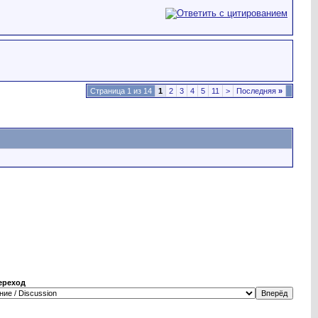
Страница 1 из 14
1
2
3
4
5
11
>
Последняя
»
ереход