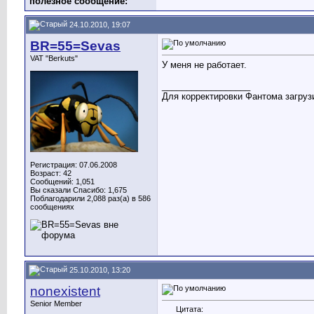
полезное сообщение:
24.10.2010, 19:07
BR=55=Sevas
VAT "Berkuts"
У меня не работает.
__________________
Для корректировки Фантома загрузи
Регистрация: 07.06.2008
Возраст: 42
Сообщений: 1,051
Вы сказали Спасибо: 1,675
Поблагодарили 2,088 раз(а) в 586
сообщениях
25.10.2010, 13:20
nonexistent
Senior Member
Цитата: