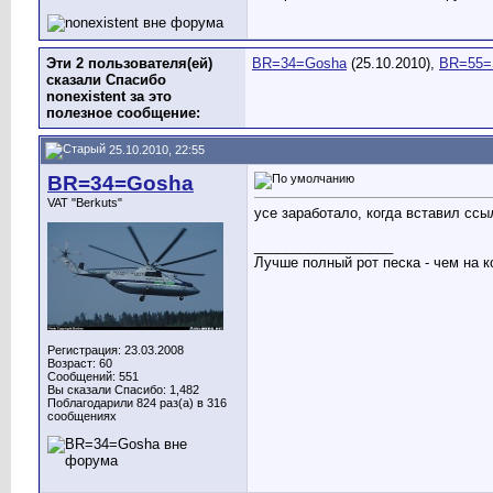
Эти 2 пользователя(ей)
BR=34=Gosha
(25.10.2010),
BR=55=
сказали Спасибо
nonexistent за это
полезное сообщение:
25.10.2010, 22:55
BR=34=Gosha
VAT "Berkuts"
усе заработало, когда вставил ссы
__________________
Лучше полный рот песка - чем на к
Регистрация: 23.03.2008
Возраст: 60
Сообщений: 551
Вы сказали Спасибо: 1,482
Поблагодарили 824 раз(а) в 316
сообщениях