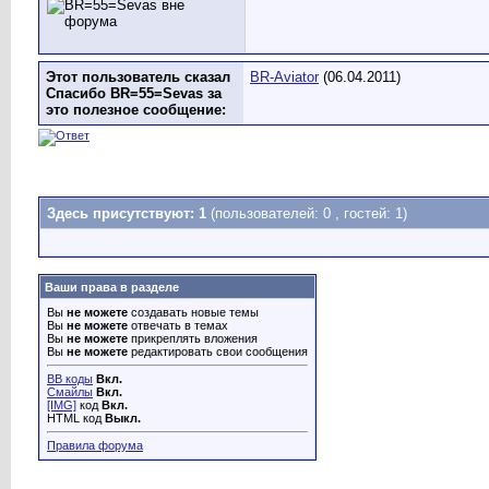
Этот пользователь сказал
BR-Aviator
(06.04.2011)
Спасибо BR=55=Sevas за
это полезное сообщение:
Здесь присутствуют: 1
(пользователей: 0 , гостей: 1)
Ваши права в разделе
Вы
не можете
создавать новые темы
Вы
не можете
отвечать в темах
Вы
не можете
прикреплять вложения
Вы
не можете
редактировать свои сообщения
BB коды
Вкл.
Смайлы
Вкл.
[IMG]
код
Вкл.
HTML код
Выкл.
Правила форума