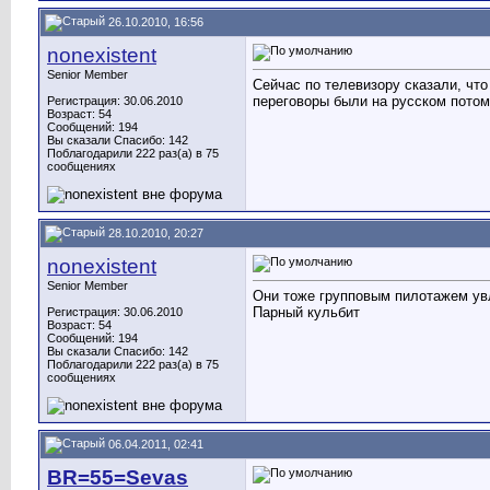
26.10.2010, 16:56
nonexistent
Senior Member
Сейчас по телевизору сказали, что
переговоры были на русском потом
Регистрация: 30.06.2010
Возраст: 54
Сообщений: 194
Вы сказали Спасибо: 142
Поблагодарили 222 раз(а) в 75
сообщениях
28.10.2010, 20:27
nonexistent
Senior Member
Они тоже групповым пилотажем ув
Парный кульбит
Регистрация: 30.06.2010
Возраст: 54
Сообщений: 194
Вы сказали Спасибо: 142
Поблагодарили 222 раз(а) в 75
сообщениях
06.04.2011, 02:41
BR=55=Sevas