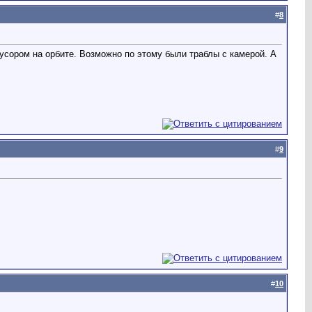
#
8
мусором на орбите. Возможно по этому были траблы с камерой. А
#
9
#
10