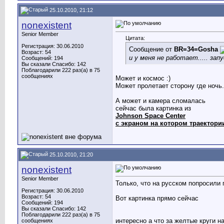
25.10.2010, 21:12
nonexistent
Senior Member
Цитата:
Регистрация: 30.06.2010
Сообщение от
BR=34=Gosha
Возраст: 54
и у меня не работает..... зап
Сообщений: 194
Вы сказали Спасибо: 142
Поблагодарили 222 раз(а) в 75
сообщениях
Может и космос :)
Может пролетает сторону где ночь.
А может и камера сломалась
сейчас была картинка из
Johnson Space Center
с экраном на котором траектори
25.10.2010, 21:20
nonexistent
Senior Member
Только, что на русском попросили 
Регистрация: 30.06.2010
Возраст: 54
Вот картинка прямо сейчас
Сообщений: 194
Вы сказали Спасибо: 142
Поблагодарили 222 раз(а) в 75
интересно а что за желтые круги 
сообщениях