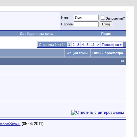
Имя
Запомнить?
Пароль
Сообщения за день
Поиск
Страница 1 из 14
1
2
3
4
5
11
>
Последняя
»
Опции темы
Опции просмотра
#
1
=55=Sevas
(05.04.2011)