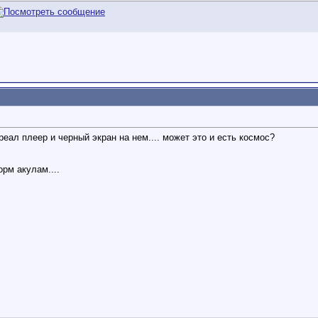
т реал плеер и черный экран на нем.... может это и есть космос?
орм акулам....