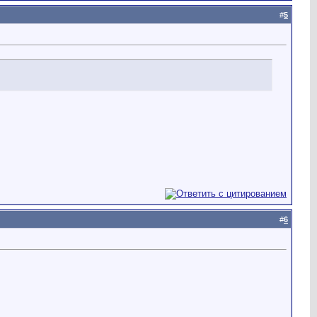
#
5
#
6