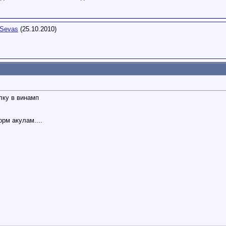
Sevas
(25.10.2010)
лку в винамп
орм акулам....