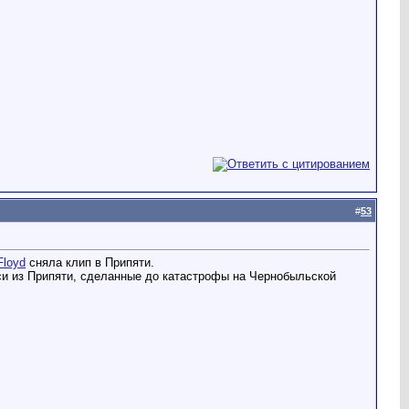
#
53
Floyd
сняла клип в Припяти.
си из Припяти, сделанные до катастрофы на Чернобыльской