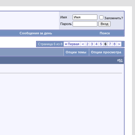
Имя
Запомнить?
Пароль
Сообщения за день
Поиск
Страница 6 из 8
«
Первая
<
2
3
4
5
6
7
8
>
Опции темы
Опции просмотра
#
51