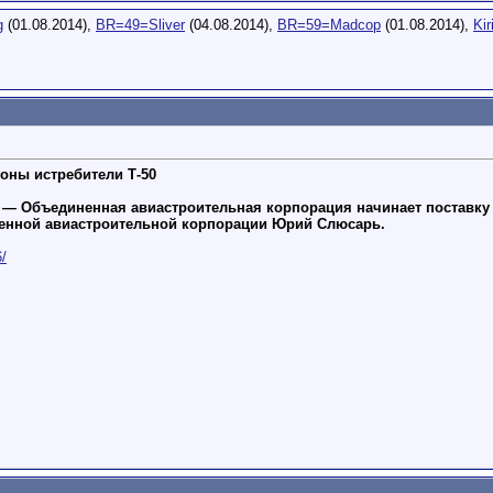
g
(01.08.2014),
BR=49=Sliver
(04.08.2014),
BR=59=Madcop
(01.08.2014),
Kiri
оны истребители Т-50
 — Объединенная авиастроительная корпорация начинает поставку 
ненной авиастроительной корпорации Юрий Слюсарь.
6/