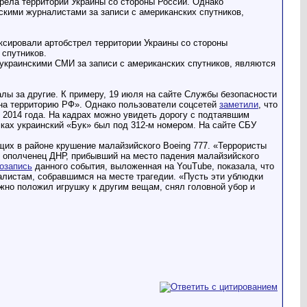
рела территории Украины со стороны России. Однако
кими журналистами за записи с американских спутников,
ксировали артобстрел территории Украины со стороны
спутников.
украинскими СМИ за записи с американских спутников, являются
алы за другие. К примеру, 19 июля на сайте Службы безопасности
 на территорию РФ». Однако пользователи соцсетей
заметили
, что
 2014 года. На кадрах можно увидеть дорогу с подтаявшим
ках украинский «Бук» был под 312-м номером. На сайте СБУ
их в районе крушение малайзийского Boeing 777. «Террористы
й ополченец ДНР, прибывший на место падения малайзийского
озапись
данного события, выложенная на YouTube, показала, что
листам, собравшимся на месте трагедии. «Пусть эти ублюдки
режно положил игрушку к другим вещам, снял головной убор и