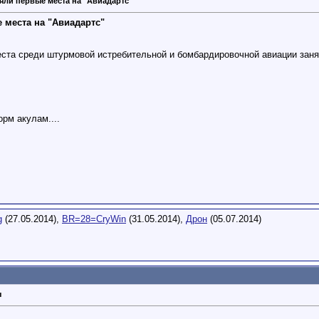
яли первые места на "Авиадартс"
 места на "Авиадартс"
ста среди штурмовой истребительной и бомбардировочной авиации заня
орм акулам....
g
(27.05.2014),
BR=28=CryWin
(31.05.2014),
Дрон
(05.07.2014)
ы