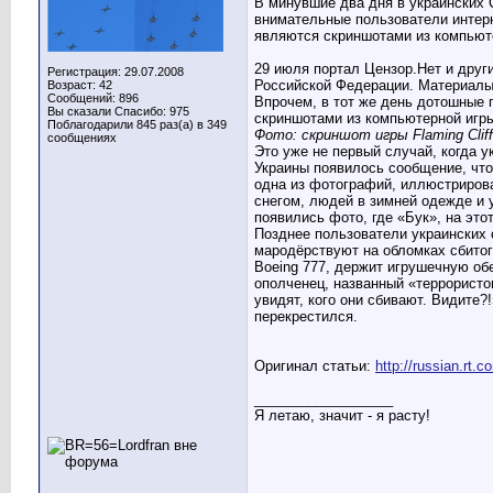
В минувшие два дня в украинских
внимательные пользователи интерн
являются скриншотами из компьютер
29 июля портал Цензор.Нет и друг
Регистрация: 29.07.2008
Российской Федерации. Материалы
Возраст: 42
Сообщений: 896
Впрочем, в тот же день дотошные 
Вы сказали Спасибо: 975
скриншотами из компьютерной игры F
Поблагодарили 845 раз(а) в 349
Фото: скриншот игры Flaming Cliff
сообщениях
Это уже не первый случай, когда 
Украины появилось сообщение, что
одна из фотографий, иллюстрирова
снегом, людей в зимней одежде и 
появились фото, где «Бук», на это
Позднее пользователи украинских 
мародёрствуют на обломках сбитог
Boeing 777, держит игрушечную о
ополченец, названный «террорист
увидят, кого они сбивают. Видите?
перекрестился.
Оригинал статьи:
http://russian.rt.
__________________
Я летаю, значит - я расту!