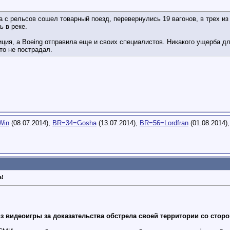
с рельсов сошел товарный поезд, перевернулись 19 вагонов, в трех из 
 в реке.
иция, а Boeing отправила еще и своих специалистов. Никакого ущерба дл
то не пострадал.
Win
(08.07.2014),
BR=34=Gosha
(13.07.2014),
BR=56=Lordfran
(01.08.2014)
а!
 видеоигры за доказательства обстрела своей территории со стор