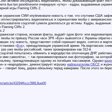
 СМИ активно обсуждалась видеозапись, якобы доказывающая факт обст
ета быстро разоблачили очередную «утку» - кадры, выдаваемые украинс
ной игры Flaming Cliffs 2.
ие украинские СМИ опубликовали новость о том, что спутники США зафи
 иллюстрировались видеозаписью и скриншотами якобы с американских 
пользователи соцсетей сумели докопаться до истины. Кадры, выданные 
laming Cliffs 2.
s 2
украинская сторона, искажая факты, выдаёт одни фото- или видеоматери
 якобы по приказу России «все ЗРК «Бук» вывозятся с Украины обратно
вших эту новость, представляет собой скриншот видео, снятого в марте
установки «
Бук
», принадлежащие украинской армии. На мартовских сним
т раз уже якобы российский, также промаркирован как 312-й.
соцсетей попытались обвинить в мародёрстве ополченцев ДНР, работающ
о ими самолёта», − так прокомментировали они фотографию, на которо
безьянку, принадлежавшую одному из погибших пассажиров. Однако
виде
ом» и «мародёром», демонстрирует игрушку
наблюдателям ОБСЕ
и журна
!» − говорит боец, держа обезьянку перед камерами. После этого он бе
com/article/43294#ixzz398L9uw00