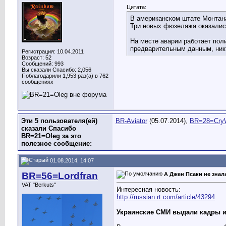
Цитата:
В американском штате Монтана 
Три новых фюзеляжа оказались
На месте аварии работает пол
предварительным данным, ник
Регистрация: 10.04.2011
Возраст: 52
Сообщений: 993
Вы сказали Спасибо: 2,056
Поблагодарили 1,953 раз(а) в 762
сообщениях
Эти 5 пользователя(ей)
BR-Aviator
(05.07.2014),
BR=28=Cry
сказали Спасибо
BR=21=Oleg за это
полезное сообщение:
01.08.2014, 14:07
BR=56=Lordfran
А Джен Псаки не знал
VAT "Berkuts"
Интересная новость:
http://russian.rt.com/article/43294
Украинские СМИ выдали кадры из