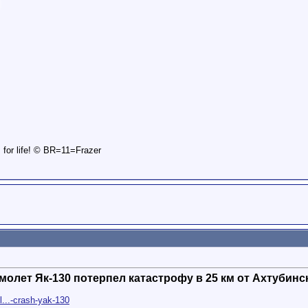
is for life! © BR=11=Frazer
олет Як-130 потерпел катастрофу в 25 км от Ахтубинс
l...-crash-yak-130