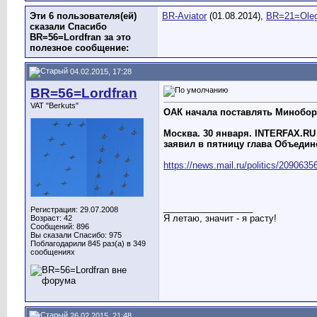
Эти 6 пользователя(ей)
BR-Aviator
(01.08.2014),
BR=21=Ole
сказали Спасибо
BR=56=Lordfran за это
полезное сообщение:
04.02.2015, 17:28
BR=56=Lordfran
VAT "Berkuts"
ОАК начала поставлять Минобор
Москва. 30 января. INTERFAX.RU
заявил в пятницу глава Объеди
https://news.mail.ru/politics/2090635
__________________
Регистрация: 29.07.2008
Я летаю, значит - я расту!
Возраст: 42
Сообщений: 896
Вы сказали Спасибо: 975
Поблагодарили 845 раз(а) в 349
сообщениях
26.02.2015, 21:48