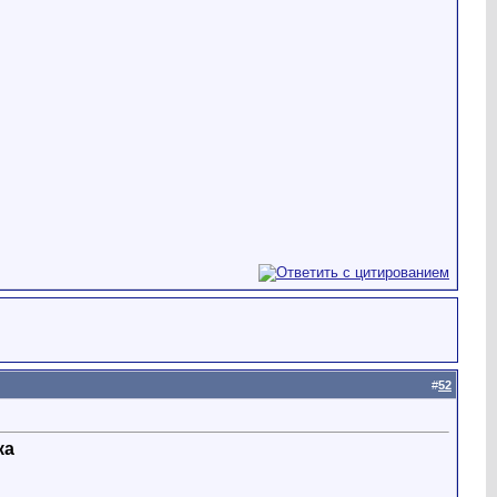
#
52
ка