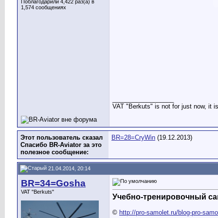
Поблагодарили 4,422 раз(а) в
1,574 сообщениях
__________________
VAT "Berkuts" is not for just now, it 
Этот пользователь сказал
BR=28=CryWin
(19.12.2013)
Спасибо BR-Aviator за это
полезное сообщение:
21.04.2014, 20:14
BR=34=Gosha
VAT "Berkuts"
Учебно-тренировочный сам
©
http://pro-samolet.ru/blog-pro-samo