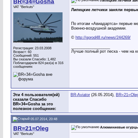
BR=34=Gosha
Липецкие летчики зан
VAT "Berkuts"
Липецкие летчики заняли первые
По итогам «Авиадартса» первые ме
Военно-воздушной академии.
©
http://gorod48.ru/news/244269/
__________________
Регистрация: 23.03.2008
Лучше полный рот песка - чем на к
Возраст: 60
Сообщений: 551
Вы сказали Спасибо: 1,482
Поблагодарили 824 раз(а) в 316
сообщениях
Эти 4 пользователя(ей)
BR-Aviator
(26.05.2014),
BR=21=Ole
сказали Спасибо
BR=34=Gosha за это
полезное сообщение:
05.07.2014, 20:48
BR=21=Oleg
Алюминиевые огурц
VAT "Berkuts"