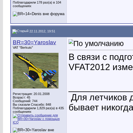
Поблагодарили 178 раз(а) в 104
сообщениях
22.11.2012, 19:51
BR=30=Yaroslav
VAT "Berkuts"
В связи с подг
VFAT2012 изм
____________
Регистрация: 20.01.2008
Для летчиков 
Возраст: 45
Сообщений: 744
бывает никогда
Вы сказали Спасибо: 848
Поблагодарили 1,829 раз(а) в 435
сообщениях