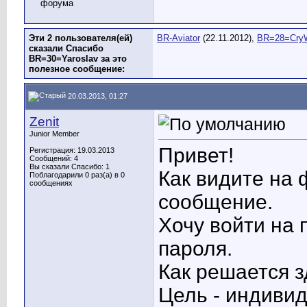
Эти 2 пользователя(ей)
BR-Aviator
(22.11.2012),
BR=28=Cry
сказали Спасибо
BR=30=Yaroslav за это
полезное сообщение:
20.03.2013, 01:27
Zenit
Junior Member
Привет!
Регистрация: 19.03.2013
Сообщений: 4
Вы сказали Спасибо: 1
Как видите на 
Поблагодарили 0 раз(а) в 0
сообщениях
сообщение.
Хочу войти на 
пароля.
Как решается з
Цель - индиви