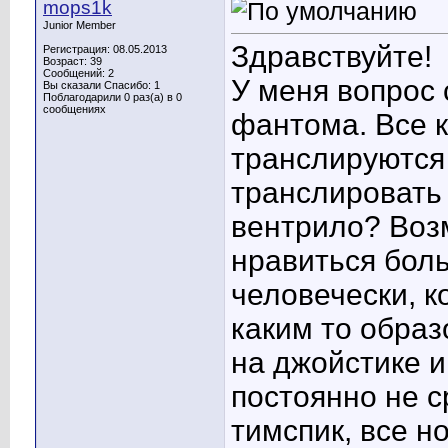
mops1k
Junior Member
Здравствуйте!
Регистрация: 08.05.2013
Возраст: 39
Сообщений: 2
У меня вопрос
Вы сказали Спасибо: 1
Поблагодарили 0 раз(а) в 0
сообщениях
фантома. Все 
транслируются 
транслировать 
вентрило? Воз
нравиться боль
человечески, ко
каким то образ
на джойстике и
постоянно не с
тимспик, все н