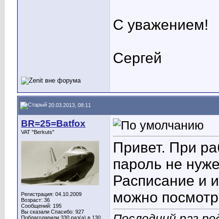
С уважением!
Сергей
20.03.2013, 08:11
BR=25=Batfox
VAT "Berkuts"
Привет. При ра
пароль не нуже
Расписание и 
можно посмот
Регистрация: 04.10.2009
Возраст: 36
Сообщений: 195
Вы сказали Спасибо: 927
Последний раз ред
Поблагодарили 330 раз(а) в 130