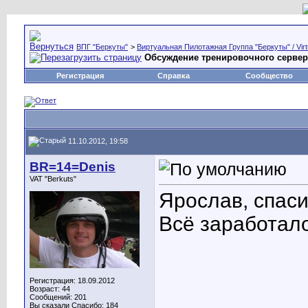
ВПГ "Беркуты"
>
Виртуальная Пилотажная Группа "Беркуты" / Virtu
Обсуждение тренировочного сервера /
Регистрация
Справка
Сообщество
11.10.2012, 19:58
BR=14=Denis
VAT "Berkuts"
Ярослав, спас
Всё заработал
Регистрация: 18.09.2012
Возраст: 44
Сообщений: 201
Вы сказали Спасибо: 184