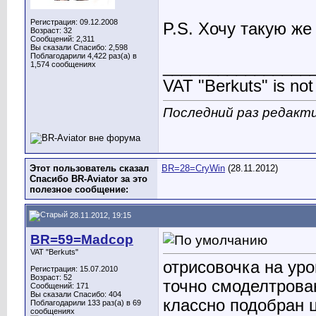
Регистрация: 09.12.2008
P.S. Хочу такую ж
Возраст: 32
Сообщений: 2,311
Вы сказали Спасибо: 2,598
Поблагодарили 4,422 раз(а) в
________________
1,574 сообщениях
VAT "Berkuts" is not 
Последний раз редактир
Этот пользователь сказал
BR=28=CryWin
(28.11.2012)
Спасибо BR-Aviator за это
полезное сообщение:
28.11.2012, 19:15
BR=59=Madcop
VAT "Berkuts"
отрисовочка на уро
Регистрация: 15.07.2010
Возраст: 52
точно смоделтрова
Сообщений: 171
Вы сказали Спасибо: 404
классно подобран ц
Поблагодарили 133 раз(а) в 69
сообщениях