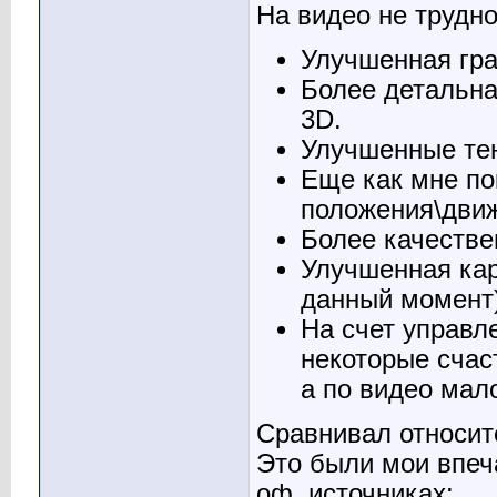
На видео не трудно
Улучшенная гр
Более детальна
3D.
Улучшенные те
Еще как мне по
положения\движ
Более качестве
Улучшенная кар
данный момент)
На счет управле
некоторые счаст
а по видео мал
Сравнивал относит
Это были мои впеча
оф. источниках: