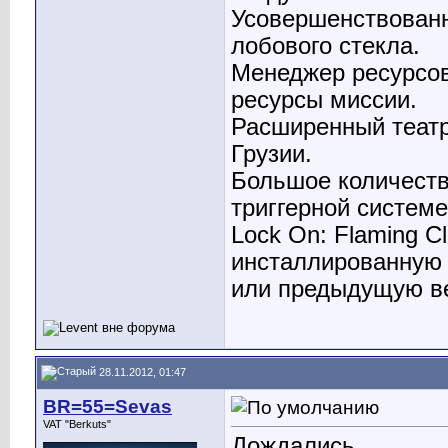
Усовершенствованн
лобового стекла.
Менеджер ресурсов
ресурсы миссии.
Расширенный театр
Грузии.
Большое количеств
триггерной системе
Lock On: Flaming Cl
инсталлированную 
или предыдущую вер
28.11.2012, 01:47
BR=55=Sevas
VAT "Berkuts"
Дождались