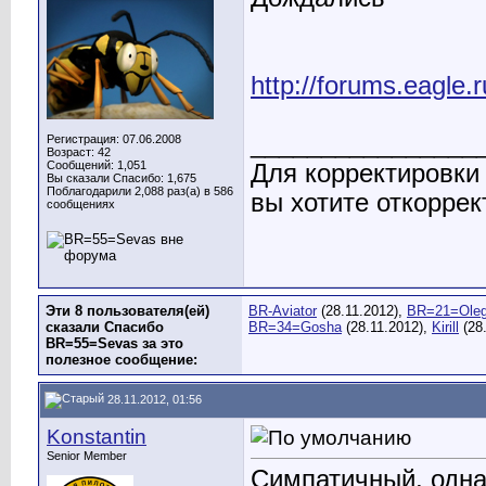
http://forums.eagle
________________
Регистрация: 07.06.2008
Возраст: 42
Сообщений: 1,051
Для корректировки
Вы сказали Спасибо: 1,675
Поблагодарили 2,088 раз(а) в 586
вы хотите откоррек
сообщениях
Эти 8 пользователя(ей)
BR-Aviator
(28.11.2012),
BR=21=Ole
сказали Спасибо
BR=34=Gosha
(28.11.2012),
Kirill
(28
BR=55=Sevas за это
полезное сообщение:
28.11.2012, 01:56
Konstantin
Senior Member
Симпатичный, одна