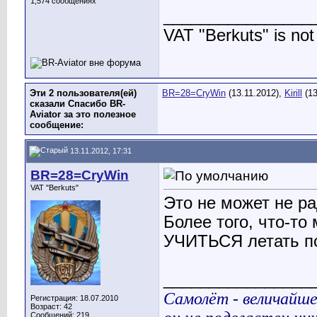
1,574 сообщениях
________________
VAT "Berkuts" is not 
Эти 2 пользователя(ей)
BR=28=CryWin
(13.11.2012),
Kirill
(13
сказали Спасибо BR-
Aviator за это полезное
сообщение:
13.11.2012, 17:31
BR=28=CryWin
VAT "Berkuts"
Это не может не ра
Более того, что-то
УЧИТЬСЯ летать по
________________
Самолёт - величайше
Регистрация: 18.07.2010
Возраст: 42
Сообщений: 219