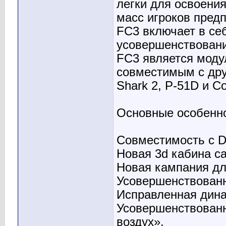
легки для освоени
масс игроков пред
FC3 включает в се
усовершенствовани
FC3 является моду
совместимым с дру
Shark 2, P-51D и C
Основные особеннос
Совместимость с D
Новая 3d кабина с
Новая кампания дл
Усовершенствованн
Исправленная дина
Усовершенствованн
воздух».