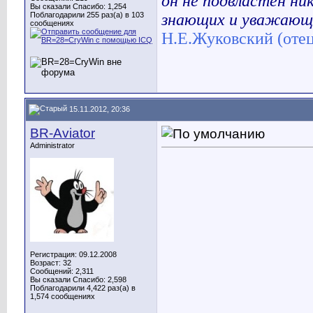
он не подвластен ни
Вы сказали Спасибо: 1,254
Поблагодарили 255 раз(а) в 103
знающих и уважающи
сообщениях
Н.Е.Жуковский (отец
15.11.2012, 20:36
BR-Aviator
Administrator
Регистрация: 09.12.2008
Возраст: 32
Сообщений: 2,311
Вы сказали Спасибо: 2,598
Поблагодарили 4,422 раз(а) в
1,574 сообщениях