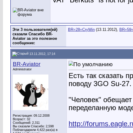
VAT "Berkuts" is not for j
Эти 3 пользователя(ей)
BR=28=CryWin
(13.11.2012),
BR=59
сказали Спасибо BR-
Aviator за это полезное
сообщение:
13.11.2012, 17:14
BR-Aviator
Administrator
Есть так сказать п
поводу 3GO Su-27.
"Человек" обещает
переделанную моде
Регистрация: 09.12.2008
Возраст: 32
http://forums.eagle
Сообщений: 2,311
Вы сказали Спасибо: 2,598
Поблагодарили 4,422 раз(а) в