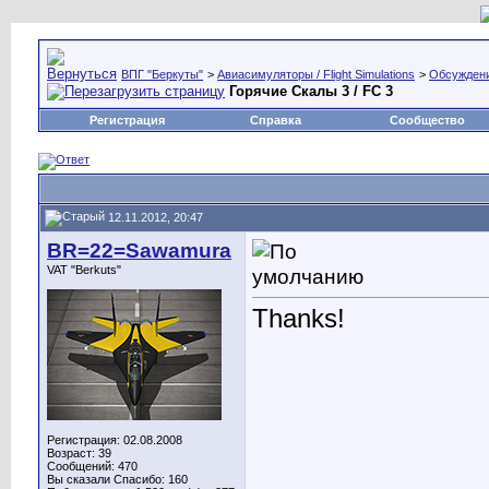
ВПГ "Беркуты"
>
Авиасимуляторы / Flight Simulations
>
Обсуждени
Горячие Скалы 3 / FC 3
Регистрация
Справка
Сообщество
12.11.2012, 20:47
BR=22=Sawamura
VAT "Berkuts"
Thanks!
Регистрация: 02.08.2008
Возраст: 39
Сообщений: 470
Вы сказали Спасибо: 160