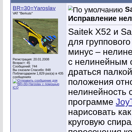
BR=30=Yaroslav
S
VAT "Berkuts"
Исправление нел
Saitek X52 и S
для группового
минус – нелине
с нелинейным о
Регистрация: 20.01.2008
Возраст: 45
Сообщений: 744
драться палкой
Вы сказали Спасибо: 848
Поблагодарили 1,829 раз(а) в 435
сообщениях
положения отно
нелинейность 
программе
Joy
нарисовать ка
круговую спира
пересечения ко