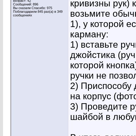
кривизны рук) 
Возраст: 42
Сообщений: 896
Вы сказали Спасибо: 975
возьмите обыч
Поблагодарили 845 раз(а) в 349
сообщениях
1), у которой 
карману:
1) вставьте ру
джойстика (руч
которой кнопка
ручки не позво
2) Приспособу 
на корпус (фото
3) Проведите р
шайбой в любу