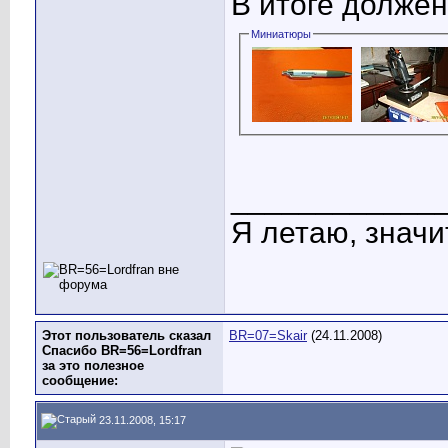
В итоге должен 
Миниатюры
____________
Я летаю, значит
Этот пользователь сказал
BR=07=Skair
(24.11.2008)
Спасибо BR=56=Lordfran
за это полезное
сообщение:
23.11.2008, 15:17