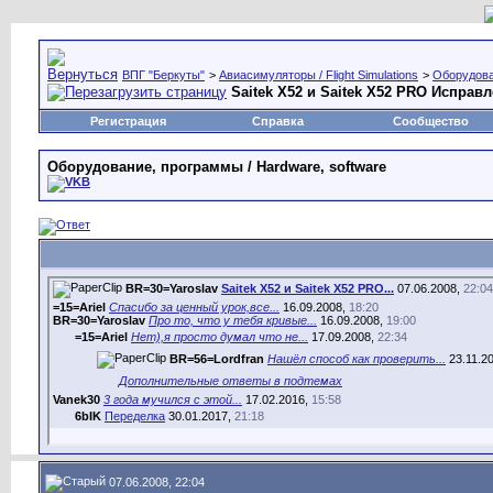
ВПГ "Беркуты"
>
Авиасимуляторы / Flight Simulations
>
Оборудова
Saitek X52 и Saitek X52 PRO Исправ
Регистрация
Справка
Сообщество
Оборудование, программы / Hardware, software
BR=30=Yaroslav
Saitek X52 и Saitek X52 PRO...
07.06.2008,
22:04
=15=Ariel
Спасибо за ценный урок,все...
16.09.2008,
18:20
BR=30=Yaroslav
Про то, что у тебя кривые...
16.09.2008,
19:00
=15=Ariel
Нет),я просто думал что не...
17.09.2008,
22:34
BR=56=Lordfran
Нашёл способ как проверить...
23.11.2
Дополнительные ответы в подтемах
Vanek30
3 года мучился с этой...
17.02.2016,
15:58
6bIK
Переделка
30.01.2017,
21:18
07.06.2008, 22:04