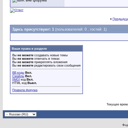
«
Предыдущ
Здесь присутствуют: 1
(пользователей: 0 , гостей: 1)
Ваши права в разделе
Вы
не можете
создавать новые темы
Вы
не можете
отвечать в темах
Вы
не можете
прикреплять вложения
Вы
не можете
редактировать свои сообщения
BB коды
Вкл.
Смайлы
Вкл.
[IMG]
код
Вкл.
HTML код
Выкл.
Правила форума
Текущее врем
Фор