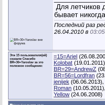
Для летчиков 
бывает никогда
Последний раз ре
26.04.2010 в
03:05
Эти 15 пользователя(ей)
=15=Ariel
(26.08.20
сказали Спасибо
Kolobat
(19.01.2011
BR=30=Yaroslav за это
полезное сообщение:
BR=29=AndrewZ
(08
BR=56=Lordfran
(23
jenijek
(06.06.2013)
Roman
(10.05.2011)
Yellow
(24.06.2008)