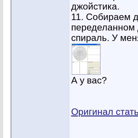
джойстика.
11. Собираем д
переделанном 
спираль. У мен
А у вас?
Оригинал стат
____________