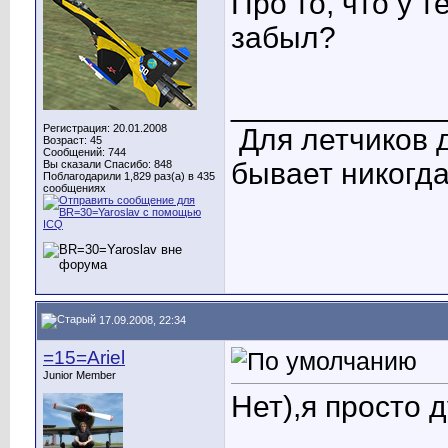
Про то, что у 
забыл?
____________
Регистрация: 20.01.2008
Для летчиков 
Возраст: 45
Сообщений: 744
бывает никогда
Вы сказали Спасибо: 848
Поблагодарили 1,829 раз(а) в 435
сообщениях
17.09.2008, 22:34
=15=Ariel
Junior Member
Нет),я просто 