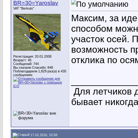
BR=30=Yaroslav
VAT "Berkuts"
Максим, за иде
способом можн
участок осей. 
возможность п
Регистрация: 20.01.2008
отклика по ося
Возраст: 45
Сообщений: 744
Вы сказали Спасибо: 848
Поблагодарили 1,829 раз(а) в 435
сообщениях
____________
Для летчиков 
бывает никогда
17.02.2016, 15:58