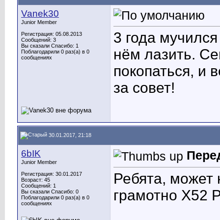
Vanek30
Junior Member
3 года мучился
Регистрация: 05.08.2013
Сообщений: 3
Вы сказали Спасибо: 1
нём лазить. С
Поблагодарили 0 раз(а) в 0
сообщениях
покопаться, и 
за совет!
30.01.2017, 21:18
6bIK
Пере
Junior Member
Ребята, может
Регистрация: 30.01.2017
Возраст: 45
Сообщений: 1
грамотно X52 
Вы сказали Спасибо: 0
Поблагодарили 0 раз(а) в 0
сообщениях