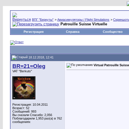
ВПГ "Беркуты"
>
Авиасимуляторы / Flight Simulations
>
Скриншоты,
Patrouille Suisse Virtuelle
Регистрация
Справка
Сообщество
18.12.2018, 12:41
BR=21=Oleg
Virtual Patrouille Suiss
VAT "Berkuts"
Регистрация: 10.04.2011
Возраст: 52
Сообщений: 993
Вы сказали Спасибо: 2,056
Поблагодарили 1,953 раз(а) в 762
сообщениях