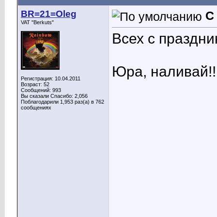
BR=21=Oleg
С
VAT "Berkuts"
Всех с праздни
Юра, наливай!!
Регистрация: 10.04.2011
Возраст: 52
Сообщений: 993
Вы сказали Спасибо: 2,056
Поблагодарили 1,953 раз(а) в 762
сообщениях