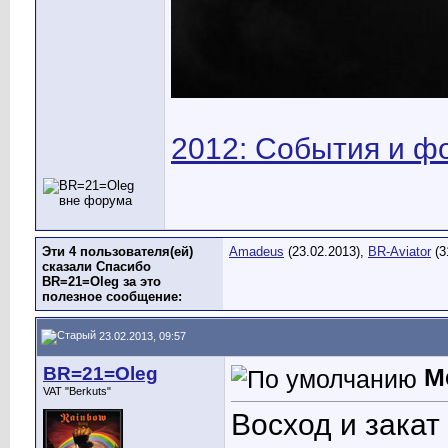
2012: События и ф
Эти 4 пользователя(ей)
Amadeus
(23.02.2013),
BR-Aviator
(3
сказали Спасибо
BR=21=Oleg за это
полезное сообщение:
23.02.2013, 09:57
BR=21=Oleg
Me
VAT "Berkuts"
Восход и закат