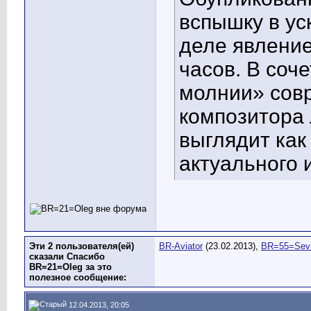
вспышку в у
деле явление
часов. В соч
молнии» сов
композитора
выглядит ка
актуального 
Эти 2 пользователя(ей)
BR-Aviator
(23.02.2013),
BR=55=Sev
сказали Спасибо
BR=21=Oleg за это
полезное сообщение:
12.04.2013, 20:05