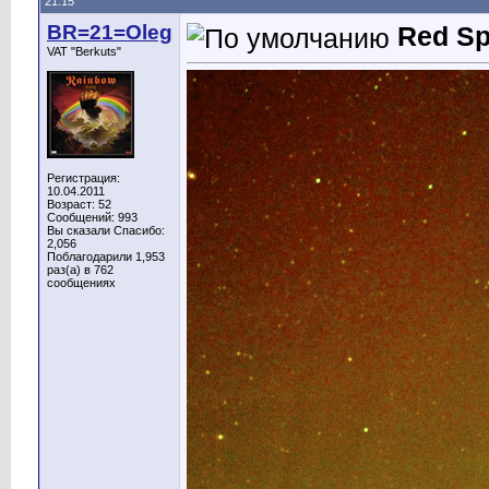
21:15
BR=21=Oleg
Red Sp
VAT "Berkuts"
Регистрация:
10.04.2011
Возраст: 52
Сообщений: 993
Вы сказали Спасибо:
2,056
Поблагодарили 1,953
раз(а) в 762
сообщениях