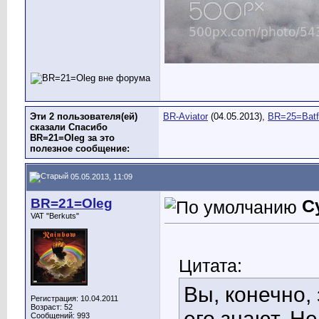
Эти 2 пользователя(ей)
BR-Aviator
(04.05.2013),
BR=25=Batf
сказали Спасибо
BR=21=Oleg за это
полезное сообщение:
05.05.2013, 11:09
BR=21=Oleg
С
VAT "Berkuts"
Цитата:
Вы, конечно, 
Регистрация: 10.04.2011
Возраст: 52
его знают. Н
Сообщений: 993