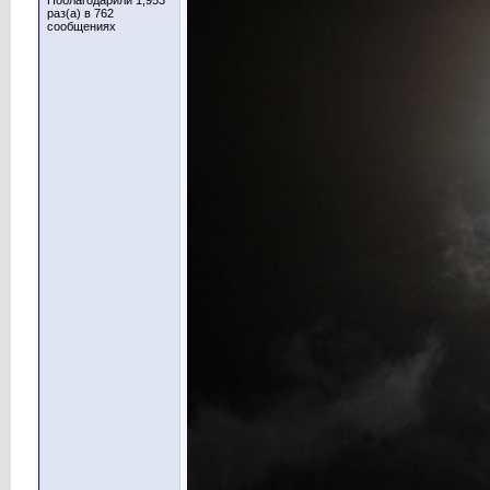
Поблагодарили 1,953
раз(а) в 762
сообщениях