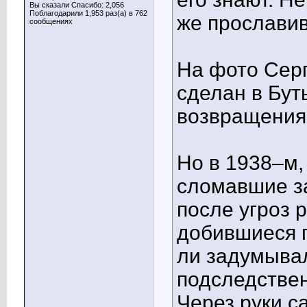
Вы сказали Спасибо: 2,056
Поблагодарили 1,953 раз(а) в 762
же прославив
сообщениях
На фото Сер
сделан в Бут
возвращения
Но в 1938–м,
сломавшие з
после угроз 
добившиеся 
ли задумыва
подследствен
Через руки с