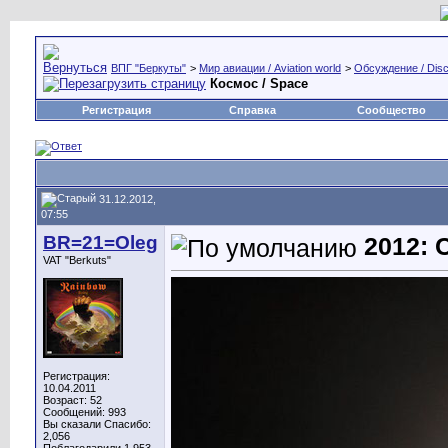
ВПГ "Беркуты"
>
Мир авиации / Aviation world
>
Обсуждение / Disc
Космос / Space
Регистрация
Справка
Сообщество
31.12.2012,
07:55
BR=21=Oleg
2012: 
VAT "Berkuts"
Регистрация:
10.04.2011
Возраст: 52
Сообщений: 993
Вы сказали Спасибо:
2,056