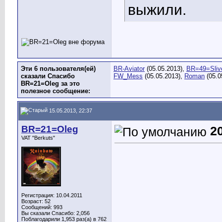
выжили.
Эти 6 пользователя(ей)
BR-Aviator
(05.05.2013),
BR=49=Sliv
сказали Спасибо
FW_Mess
(05.05.2013),
Roman
(05.0
BR=21=Oleg за это
полезное сообщение:
15.05.2013, 22:37
BR=21=Oleg
2
VAT "Berkuts"
Регистрация: 10.04.2011
Возраст: 52
Сообщений: 993
Вы сказали Спасибо: 2,056
Поблагодарили 1,953 раз(а) в 762