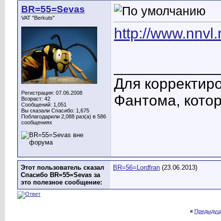
BR=55=Sevas
VAT "Berkuts"
http://www.nnvl
____________
Для корректиро
Регистрация: 07.06.2008
Фантома, котор
Возраст: 42
Сообщений: 1,051
Вы сказали Спасибо: 1,675
Поблагодарили 2,088 раз(а) в 586
сообщениях
Этот пользователь сказал
BR=56=Lordfran
(23.06.2013)
Спасибо BR=55=Sevas за
это полезное сообщение:
«
Предыдущ