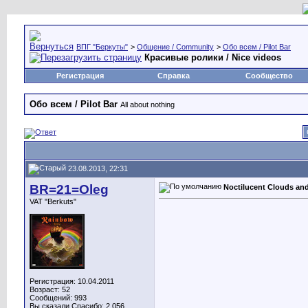
ВПГ "Беркуты"
>
Общение / Community
>
Обо всем / Pilot Bar
Красивые ролики / Nice videos
Регистрация
Справка
Сообщество
Обо всем / Pilot Bar
All about nothing
23.08.2013, 22:31
BR=21=Oleg
Noctilucent Clouds and
VAT "Berkuts"
Регистрация: 10.04.2011
Возраст: 52
Сообщений: 993
Вы сказали Спасибо: 2,056