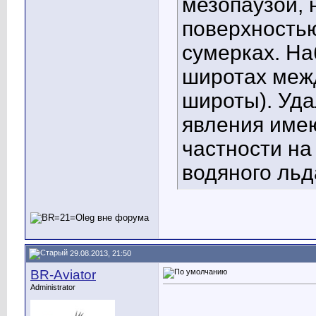
мезопаузой, 
поверхностью
сумерках. На
широтах межд
широты). Уда
явления имею
частности на
водяного льд
29.08.2013, 21:50
BR-Aviator
Administrator