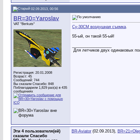
02.09.2013, 00:56
BR=30=Yaroslav
VAT "Berkuts"
Су-30СМ воздушная съемка
.
55-ый, он такой 55-ый!
__________________
Для летчиков двух одинаковых пол
Регистрация: 20.01.2008
Возраст: 45
Сообщений: 744
Вы сказали Спасибо: 848
Поблагодарили 1,829 раз(а) в 435
сообщениях
Эти 4 пользователя(ей)
BR-Aviator
(02.09.2013),
BR=21=Ole
сказали Спасибо