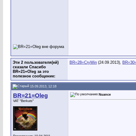
Эти 2 пользователя(ей)
BR=28=CryWin
(24.09.2013),
BR=30=
сказали Спасибо
BR=21=Oleg за это
полезное сообщение:
15.09.2013, 12:18
BR=21=Oleg
Nuance
VAT "Berkuts"