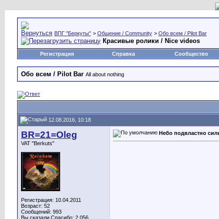
ВПГ "Беркуты"
>
Общение / Community
>
Обо всем / Pilot Bar
Красивые ролики / Nice videos
Регистрация
Справка
Сообщество
Обо всем / Pilot Bar
All about nothing
12.08.2016, 10:18
BR=21=Oleg
Небо подвластно си
VAT "Berkuts"
Регистрация: 10.04.2011
Возраст: 52
Сообщений: 993
Вы сказали Спасибо: 2,056