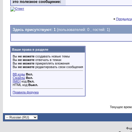
это полезное сообщение:
«
Предыдущ
Здесь присутствуют: 1
(пользователей: 0 , гостей: 1)
Ваши права в разделе
Вы
не можете
создавать новые темы
Вы
не можете
отвечать в темах
Вы
не можете
прикреплять вложения
Вы
не можете
редактировать свои сообщения
BB коды
Вкл.
Смайлы
Вкл.
[IMG]
код
Вкл.
HTML код
Выкл.
Правила форума
Текущее врем
Фор